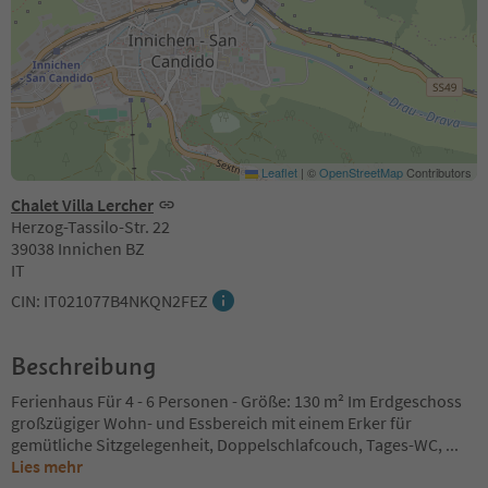
Leaflet
|
©
OpenStreetMap
Contributors
Chalet Villa Lercher
Herzog-Tassilo-Str. 22
39038 Innichen BZ
IT
CIN: IT021077B4NKQN2FEZ
Beschreibung
Ferienhaus Für 4 - 6 Personen - Größe: 130 m² Im Erdgeschoss
großzügiger Wohn- und Essbereich mit einem Erker für
gemütliche Sitzgelegenheit, Doppelschlafcouch, Tages-WC,
...
Lies mehr