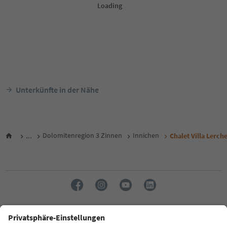
Unterkünfte in der Nähe
...
Dolomitenregion 3 Zinnen
Innichen
Chalet Villa Lerch
Sprache: Deutsch