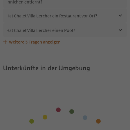
Innichen entfernt?
Hat Chalet Villa Lercher ein Restaurant vor Ort?
Hat Chalet Villa Lercher einen Pool?
Weitere
3
Fragen anzeigen
Sind Haustiere in der Unterkunft Chalet Villa Lercher
Erhalten die Gäste von Chalet Villa Lercher einen Südtirol
Welche Services bietet Chalet Villa Lercher?
erlaubt?
Guestpass?
Unterkünfte in der Umgebung