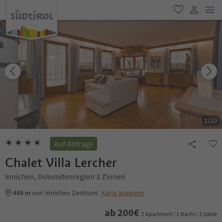
men
favorit
user lin
1
/
10
Auf Anfrage
Chalet Villa Lercher
Innichen, Dolomitenregion 3 Zinnen
449 m
von Innichen Zentrum
Karte anzeigen
ab
200
€
1 Apartment / 1 Nacht / 2 Gäste