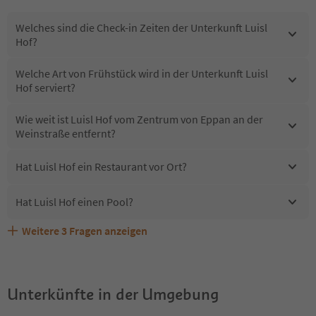
Welches sind die Check-in Zeiten der Unterkunft Luisl
Hof?
Welche Art von Frühstück wird in der Unterkunft Luisl
Hof serviert?
Wie weit ist Luisl Hof vom Zentrum von Eppan an der
Weinstraße entfernt?
Hat Luisl Hof ein Restaurant vor Ort?
Hat Luisl Hof einen Pool?
Weitere
3
Fragen anzeigen
Erhalten die Gäste von Luisl Hof einen Südtirol
Sind Haustiere in der Unterkunft Luisl Hof erlaubt?
Welche Services bietet Luisl Hof?
Guestpass?
Unterkünfte in der Umgebung