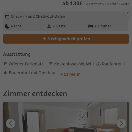
ab
130
€
1 Apartment / 1 Nacht / 2 Gäste
Buchungsdetails bearbeiten
Check-in- und Check-out-Daten
Nacht
2
Gäste
1
Zimmer
Verfügbarkeit prüfen
Ausstattung
Offener Parkplatz
Kostenloses WLAN
Radfahrer
Bauernhof mit Obstbau
+ 13 mehr
Zimmer entdecken