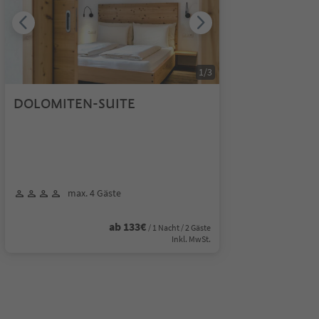
1
/
3
DOLOMITEN-SUITE
max. 4 Gäste
ab 133€
/ 1 Nacht / 2 Gäste
Inkl. MwSt.