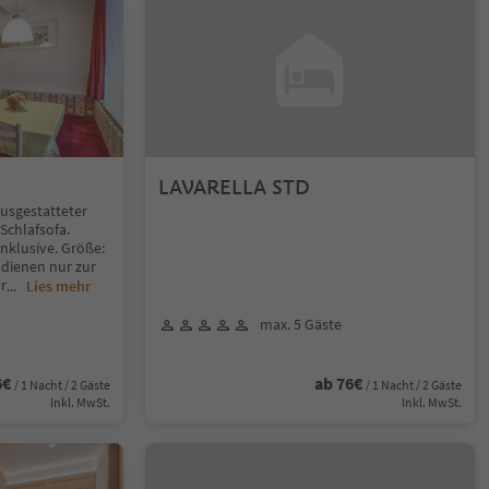
LAVARELLA STD
ausgestatteter
Schlafsofa.
nklusive. Größe:
 dienen nur zur
r
...
Lies mehr
max. 5 Gäste
6€
ab 76€
/ 1 Nacht / 2 Gäste
/ 1 Nacht / 2 Gäste
Inkl. MwSt.
Inkl. MwSt.