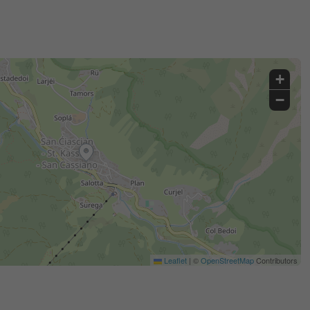
+
−
Leaflet
|
©
OpenStreetMap
Contributors