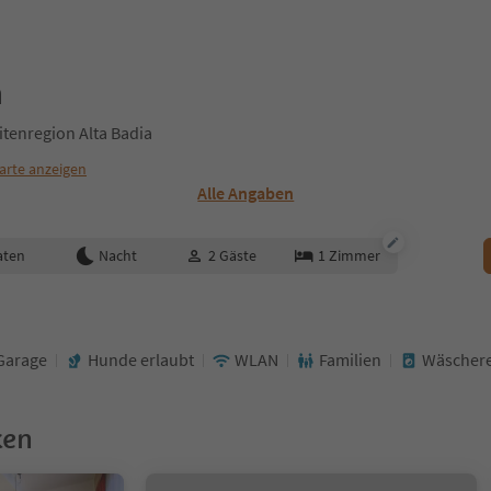
a
tenregion Alta Badia
arte anzeigen
Alle Angaben
aten
Nacht
2
Gäste
1
Zimmer
Garage
Hunde erlaubt
WLAN
Familien
Wäschere
ken