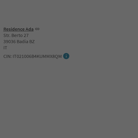
Residence Ada
Str. Berto 27
39036 Badia BZ
IT
CIN: IT021006B4KUMMX8QM