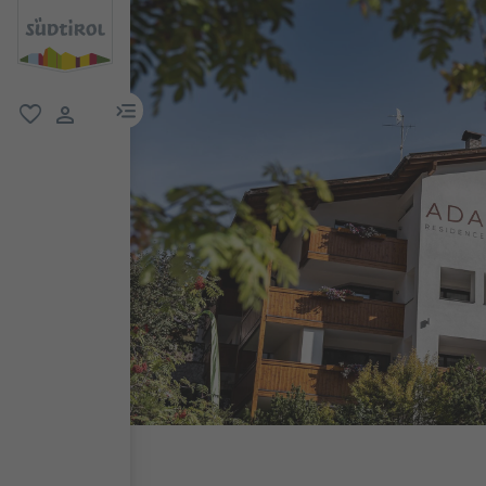
menu link
favorit
user link