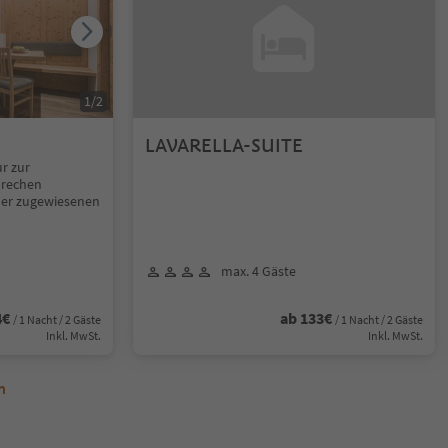
1
/
2
LAVARELLA-SUITE
r zur
prechen
der zugewiesenen
max. 4 Gäste
4€
ab 133€
/ 1 Nacht / 2 Gäste
/ 1 Nacht / 2 Gäste
Inkl. MwSt.
Inkl. MwSt.
n