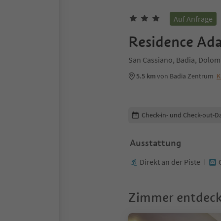
Auf Anfrage
Residence Ad
San Cassiano, Badia, Dolomi
5.5 km
von Badia Zentrum
K
Buchungsdetails bearbeiten
Check-in- und Check-out-D
Ausstattung
Direkt an der Piste
Zimmer entdec