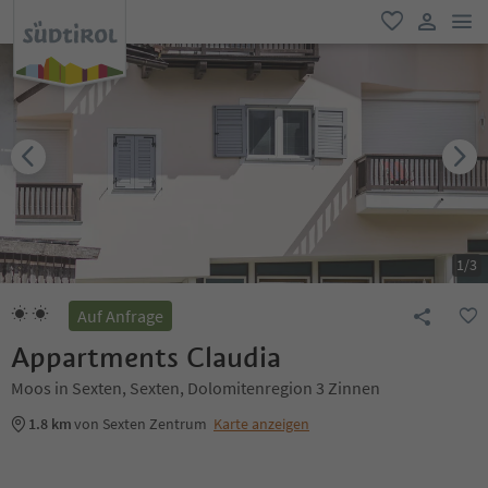
men
favorit
user lin
1
/
3
Auf Anfrage
Appartments Claudia
Moos in Sexten, Sexten, Dolomitenregion 3 Zinnen
1.8 km
von Sexten Zentrum
Karte anzeigen