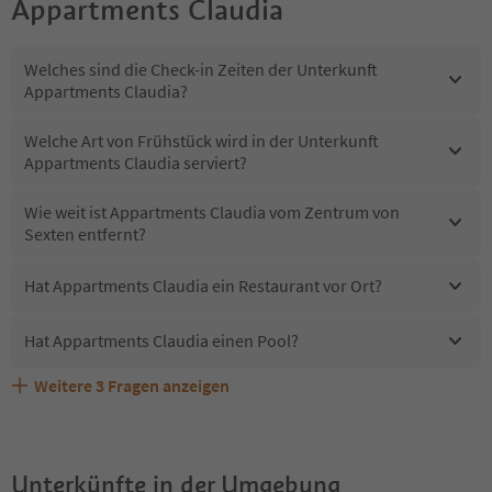
Appartments Claudia
Welches sind die Check-in Zeiten der Unterkunft
Appartments Claudia?
Welche Art von Frühstück wird in der Unterkunft
Appartments Claudia serviert?
Wie weit ist Appartments Claudia vom Zentrum von
Sexten entfernt?
Hat Appartments Claudia ein Restaurant vor Ort?
Hat Appartments Claudia einen Pool?
Weitere
3
Fragen anzeigen
Sind Haustiere in der Unterkunft Appartments Claudia
Erhalten die Gäste von Appartments Claudia einen
Welche Services bietet Appartments Claudia?
erlaubt?
Südtirol Guestpass?
Unterkünfte in der Umgebung