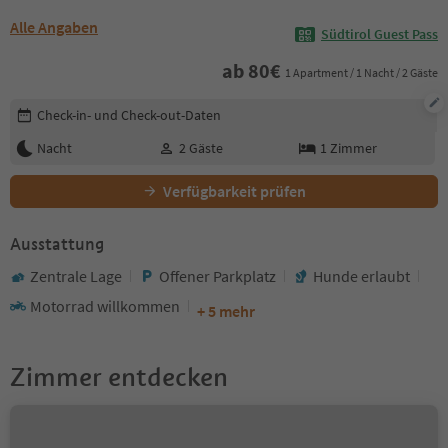
Alle Angaben
Südtirol Guest Pass
ab
80
€
1 Apartment / 1 Nacht / 2 Gäste
Buchungsdetails bearbeiten
Check-in- und Check-out-Daten
Nacht
2
Gäste
1
Zimmer
Verfügbarkeit prüfen
Ausstattung
Zentrale Lage
Offener Parkplatz
Hunde erlaubt
Motorrad willkommen
+ 5 mehr
Zimmer entdecken