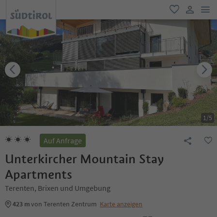
men
favorit
user lin
1
/
5
Auf Anfrage
Unterkircher Mountain Stay
Apartments
Terenten, Brixen und Umgebung
423 m
von Terenten Zentrum
Karte anzeigen