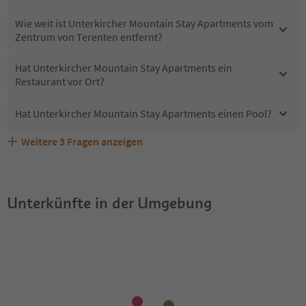
Wie weit ist Unterkircher Mountain Stay Apartments vom
Zentrum von Terenten entfernt?
Hat Unterkircher Mountain Stay Apartments ein
Restaurant vor Ort?
Hat Unterkircher Mountain Stay Apartments einen Pool?
Weitere
3
Fragen anzeigen
Sind Haustiere in der Unterkunft Unterkircher Mountain
Welche Services bietet Unterkircher Mountain Stay
Erhalten die Gäste von Unterkircher Mountain Stay
Stay Apartments erlaubt?
Apartments?
Apartments einen Südtirol Guestpass?
Unterkünfte in der Umgebung