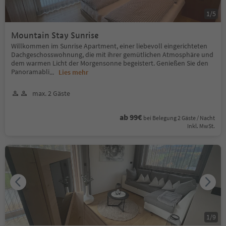
1
/
5
Mountain Stay Sunrise
Willkommen im Sunrise Apartment, einer liebevoll eingerichteten
Dachgeschosswohnung, die mit ihrer gemütlichen Atmosphäre und
dem warmen Licht der Morgensonne begeistert. Genießen Sie den
Panoramabli
...
Lies mehr
max. 2 Gäste
ab 99€
bei Belegung 2 Gäste / Nacht
Inkl. MwSt.
1
/
9