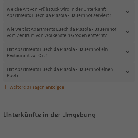
Welche Art von Frühstück wird in der Unterkunft
Apartments Luech da Plazola - Bauernhof serviert?
Wie weit ist Apartments Luech da Plazola - Bauernhof
vom Zentrum von Wolkenstein Gröden entfernt?
Hat Apartments Luech da Plazola - Bauernhof ein
Restaurant vor Ort?
Hat Apartments Luech da Plazola - Bauernhof einen
Pool?
Weitere
3
Fragen anzeigen
Sind Haustiere in der Unterkunft Apartments Luech da
Welche Services bietet Apartments Luech da Plazola -
Erhalten die Gäste von Apartments Luech da Plazola -
Plazola - Bauernhof erlaubt?
Bauernhof?
Bauernhof einen Südtirol Guestpass?
Unterkünfte in der Umgebung