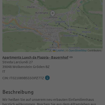
Leaflet
|
©
OpenStreetMap
Contributors
Apartments Luech da Plazola - Bauernhof
Streda Larciunëi 27
39048 Wolkenstein Gröden BZ
IT
CIN: IT021089B55SOPZ7TZ
Beschreibung
Wir heißen Sie auf unserem neu erbauten Einfamilienhaus
herzlich willkommen. Brechen Sie aus dem Alltagsleben aus