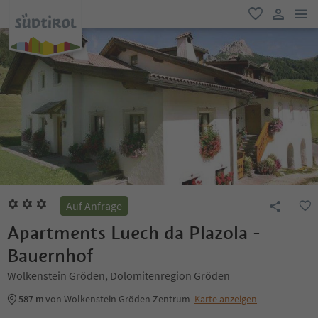
men
favorit
user lin
Auf Anfrage
Apartments Luech da Plazola -
Bauernhof
Wolkenstein Gröden, Dolomitenregion Gröden
587 m
von Wolkenstein Gröden Zentrum
Karte anzeigen