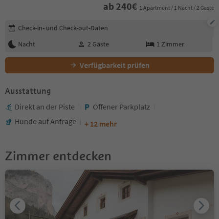
ab
240
€
1 Apartment / 1 Nacht / 2 Gäste
Buchungsdetails bearbeiten
Check-in- und Check-out-Daten
Nacht
2
Gäste
1
Zimmer
Verfügbarkeit prüfen
Ausstattung
Direkt an der Piste
Offener Parkplatz
Hunde auf Anfrage
+ 12 mehr
Zimmer entdecken