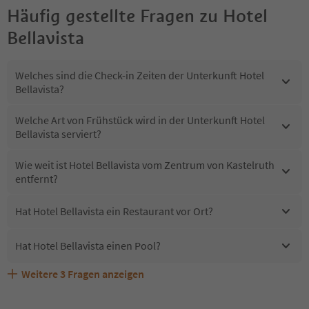
Häufig gestellte Fragen zu
Hotel
Bellavista
Welches sind die Check-in Zeiten der Unterkunft Hotel
Bellavista?
Welche Art von Frühstück wird in der Unterkunft Hotel
Bellavista serviert?
Wie weit ist Hotel Bellavista vom Zentrum von Kastelruth
entfernt?
Hat Hotel Bellavista ein Restaurant vor Ort?
Hat Hotel Bellavista einen Pool?
Weitere
3
Fragen anzeigen
Sind Haustiere in der Unterkunft Hotel Bellavista
Erhalten die Gäste von Hotel Bellavista einen Südtirol
Welche Services bietet Hotel Bellavista?
erlaubt?
Guestpass?