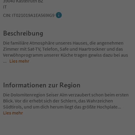
39040 Kastelruth BZ
IT
CIN: IT021019A1EA569IG9
Beschreibung
Die familiäre Atmosphäre unseres Hauses, die angenehmen
Zimmer mit Sat-TV, Telefon, Safe und Haartrockner und das
Verwöhnprogramm unserer Küche tragen gewiss dazu bei aus
...
Lies mehr
Informationen zur Region
Die Dolomitenregion Seiser Alm verzaubert schon beim ersten
Blick. Vor dir erhebt sich der Schlern, das Wahrzeichen
Südtirols, und um dich herum liegt das größte Hochplate
...
Lies mehr