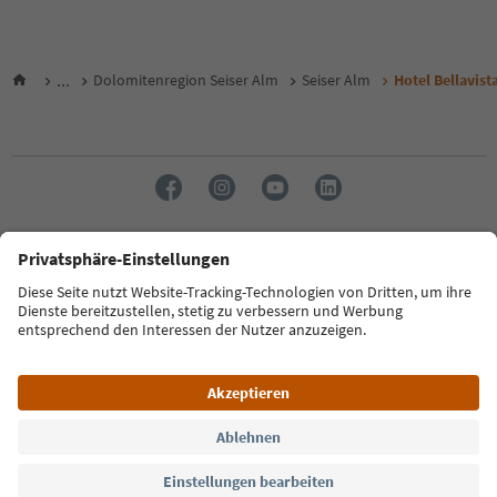
...
Dolomitenregion Seiser Alm
Seiser Alm
Hotel Bellavist
Sprache: Deutsch
FAQ
Kontakt
Presse
MICE
Datenschutzerklärung
AGB
Impressum
Cookie Policy
Film commission
Über uns
Zugänglichkeitserklärung
Südtirol B2B
© 2026 IDM Südtirol