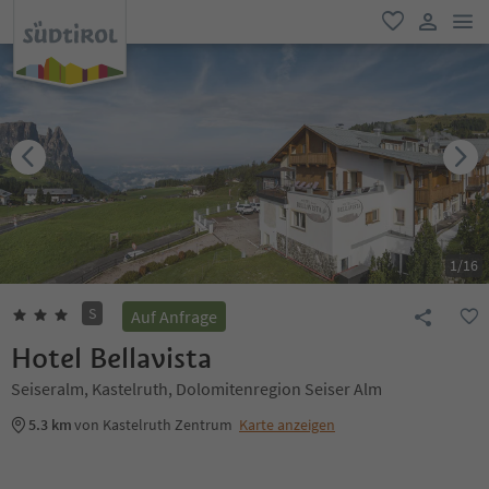
men
favorit
user lin
1
/
16
S
Auf Anfrage
Hotel Bellavista
Seiseralm, Kastelruth, Dolomitenregion Seiser Alm
5.3 km
von Kastelruth Zentrum
Karte anzeigen