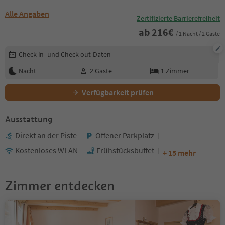
Alle Angaben
Zertifizierte Barrierefreiheit
ab
216
€
/ 1 Nacht / 2 Gäste
Buchungsdetails bearbeiten
Check-in- und Check-out-Daten
Nacht
2
Gäste
1
Zimmer
Verfügbarkeit prüfen
Ausstattung
Direkt an der Piste
Offener Parkplatz
Kostenloses WLAN
Frühstücksbuffet
+ 15 mehr
Zimmer entdecken