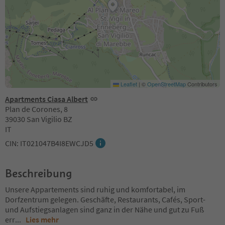
Leaflet
|
©
OpenStreetMap
Contributors
Apartments Ciasa Albert
Plan de Corones, 8
39030 San Vigilio BZ
IT
CIN: IT021047B4I8EWCJD5
Beschreibung
Unsere Appartements sind ruhig und komfortabel, im
Dorfzentrum gelegen. Geschäfte, Restaurants, Cafés, Sport-
und Aufstiegsanlagen sind ganz in der Nähe und gut zu Fuß
err
...
Lies mehr