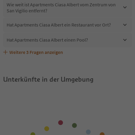
Wie weit ist Apartments Ciasa Albert vom Zentrum von
San Vigilio entfernt?
Hat Apartments Ciasa Albert ein Restaurant vor Ort?
Hat Apartments Ciasa Albert einen Pool?
Weitere
3
Fragen anzeigen
Sind Haustiere in der Unterkunft Apartments Ciasa
Erhalten die Gäste von Apartments Ciasa Albert einen
Welche Services bietet Apartments Ciasa Albert?
Albert erlaubt?
Südtirol Guestpass?
Unterkünfte in der Umgebung