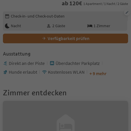
ab
120
€
1 Apartment / 1 Nacht / 2 Gäste
Buchungsdetails bearbeiten
Check-in- und Check-out-Daten
Nacht
2
Gäste
1
Zimmer
Verfügbarkeit prüfen
Ausstattung
Direkt an der Piste
Überdachter Parkplatz
Hunde erlaubt
Kostenloses WLAN
+ 9 mehr
Zimmer entdecken