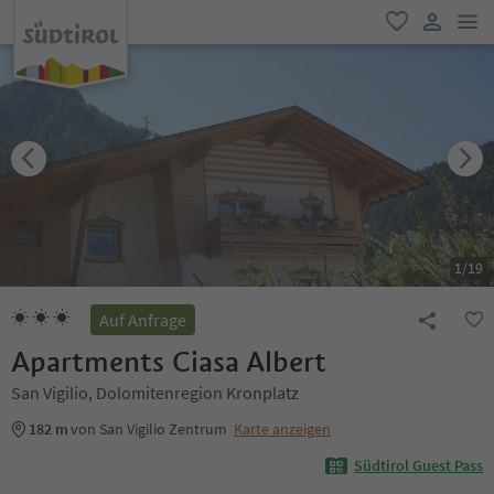
men
favorit
user lin
1
/
19
Auf Anfrage
Apartments Ciasa Albert
San Vigilio, Dolomitenregion Kronplatz
182 m
von San Vigilio Zentrum
Karte anzeigen
Südtirol Guest Pass