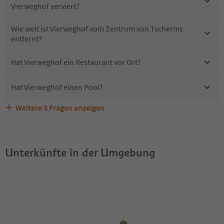
Vierweghof serviert?
Wie weit ist Vierweghof vom Zentrum von Tscherms
entfernt?
Hat Vierweghof ein Restaurant vor Ort?
Hat Vierweghof einen Pool?
Weitere
3
Fragen anzeigen
Erhalten die Gäste von Vierweghof einen Südtirol
Sind Haustiere in der Unterkunft Vierweghof erlaubt?
Welche Services bietet Vierweghof?
Guestpass?
Unterkünfte in der Umgebung