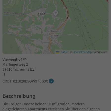
Leaflet
|
©
OpenStreetMap
Contributors
Vierweghof
Marlingerweg 2
39010 Tscherms BZ
IT
CIN: IT021020B5OW9T6G3X
Beschreibung
Die Erdigen Unsere beiden 50 m² großen, modern
eingerichteten Apartments erreichen Sie über den eigenen