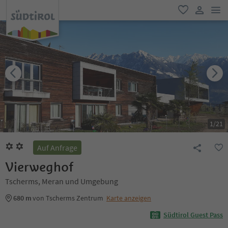
men
favorit
user lin
1
/
21
Auf Anfrage
Vierweghof
Tscherms, Meran und Umgebung
680 m
von Tscherms Zentrum
Karte anzeigen
Südtirol Guest Pass