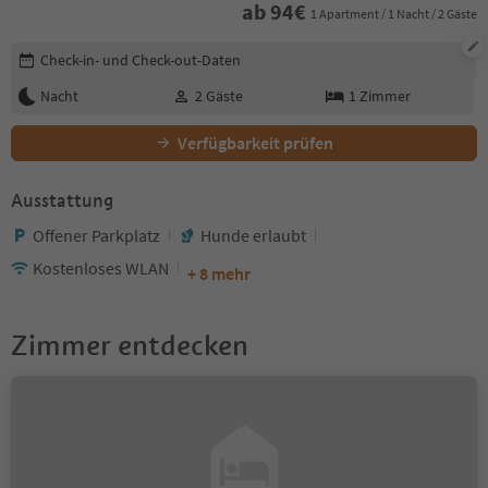
ab
94
€
1 Apartment / 1 Nacht / 2 Gäste
Buchungsdetails bearbeiten
Check-in- und Check-out-Daten
Nacht
2
Gäste
1
Zimmer
Verfügbarkeit prüfen
Ausstattung
Offener Parkplatz
Hunde erlaubt
Kostenloses WLAN
+ 8 mehr
Zimmer entdecken