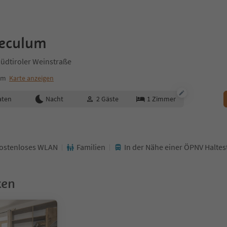
eculum
üdtiroler Weinstraße
um
Karte anzeigen
aten
Nacht
2
Gäste
1
Zimmer
ostenloses WLAN
Familien
In der Nähe einer ÖPNV Haltest
ken