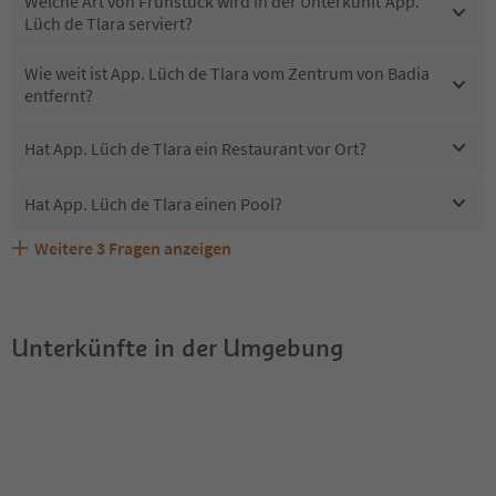
Welche Art von Frühstück wird in der Unterkunft App.
Lüch de Tlara serviert?
Wie weit ist App. Lüch de Tlara vom Zentrum von Badia
entfernt?
Hat App. Lüch de Tlara ein Restaurant vor Ort?
Hat App. Lüch de Tlara einen Pool?
Weitere
3
Fragen anzeigen
Sind Haustiere in der Unterkunft App. Lüch de Tlara
Erhalten die Gäste von App. Lüch de Tlara einen Südtirol
Welche Services bietet App. Lüch de Tlara?
erlaubt?
Guestpass?
Unterkünfte in der Umgebung