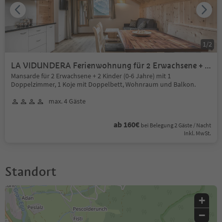
1
/
2
LA VIDUNDERA Ferienwohnung für 2 Erwachsene + 2
Kinder (0-6 Jahre)
Mansarde für 2 Erwachsene + 2 Kinder (0-6 Jahre) mit 1
Doppelzimmer, 1 Koje mit Doppelbett, Wohnraum und Balkon.
max. 4 Gäste
ab 160€
bei Belegung 2 Gäste / Nacht
Inkl. MwSt.
Standort
+
−