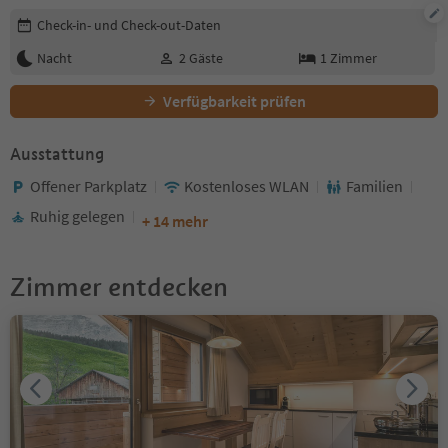
Buchungsdetails bearbeiten
Check-in- und Check-out-Daten
Nacht
2
Gäste
1
Zimmer
Verfügbarkeit prüfen
Ausstattung
Offener Parkplatz
Kostenloses WLAN
Familien
Ruhig gelegen
+ 14 mehr
Zimmer entdecken