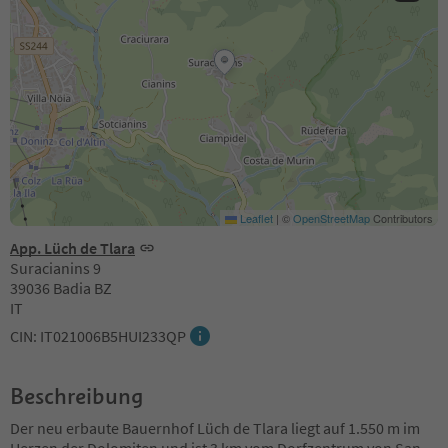
Leaflet
|
©
OpenStreetMap
Contributors
App. Lüch de Tlara
Suracianins 9
39036 Badia BZ
IT
CIN: IT021006B5HUI233QP
Beschreibung
Der neu erbaute Bauernhof Lüch de Tlara liegt auf 1.550 m im