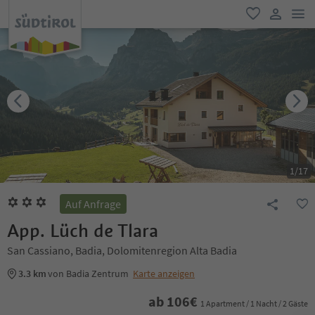
men
favorit
user lin
1
/
17
Auf Anfrage
App. Lüch de Tlara
San Cassiano, Badia, Dolomitenregion Alta Badia
3.3 km
von Badia Zentrum
Karte anzeigen
ab
106
€
1 Apartment / 1 Nacht / 2 Gäste