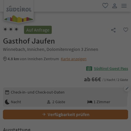
men
favorit
user lin
Auf Anfrage
Gasthof Jaufen
Winnebach, Innichen, Dolomitenregion 3 Zinnen
4.8 km
von Innichen Zentrum
Karte anzeigen
Südtirol Guest Pass
ab
66
€
/ 1 Nacht / 2 Gäste
Buchungsdetails bearbeiten
Check-in- und Check-out-Daten
Nacht
2
Gäste
1
Zimmer
Verfügbarkeit prüfen
Ausstattung