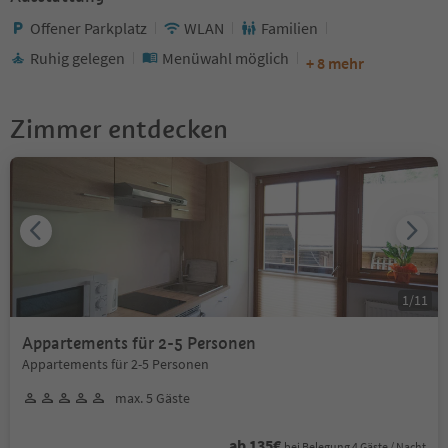
Offener Parkplatz
WLAN
Familien
Ruhig gelegen
Menüwahl möglich
+ 8 mehr
Zimmer entdecken
1
/
11
Appartements für 2-5 Personen
Appartements für 2-5 Personen
max. 5 Gäste
ab 135€
bei Belegung 4 Gäste / Nacht