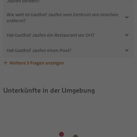
Jaufen serviert?
Wie weit ist Gasthof Jaufen vom Zentrum von Innichen
entfernt?
Hat Gasthof Jaufen ein Restaurant vor Ort?
Hat Gasthof Jaufen einen Pool?
Weitere
3
Fragen anzeigen
Sind Haustiere in der Unterkunft Gasthof Jaufen
Erhalten die Gäste von Gasthof Jaufen einen Südtirol
Welche Services bietet Gasthof Jaufen?
erlaubt?
Guestpass?
Unterkünfte in der Umgebung