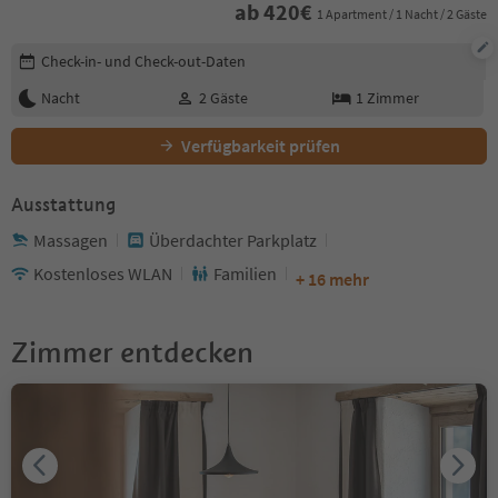
ab
420
€
1 Apartment / 1 Nacht / 2 Gäste
Buchungsdetails bearbeiten
Check-in- und Check-out-Daten
Nacht
2
Gäste
1
Zimmer
Verfügbarkeit prüfen
Ausstattung
Massagen
Überdachter Parkplatz
Kostenloses WLAN
Familien
+ 16 mehr
Zimmer entdecken