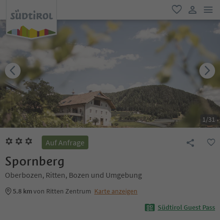
men
favorit
user lin
1
/
31
Auf Anfrage
Spornberg
Oberbozen, Ritten, Bozen und Umgebung
5.8 km
von Ritten Zentrum
Karte anzeigen
Südtirol Guest Pass