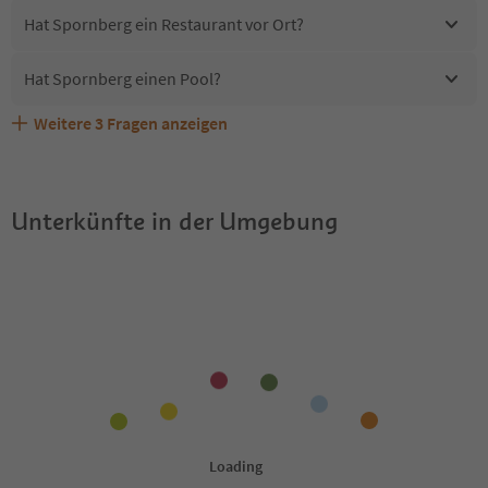
Hat Spornberg ein Restaurant vor Ort?
Hat Spornberg einen Pool?
Weitere
3
Fragen anzeigen
Erhalten die Gäste von Spornberg einen Südtirol
Sind Haustiere in der Unterkunft Spornberg erlaubt?
Welche Services bietet Spornberg?
Guestpass?
Unterkünfte in der Umgebung