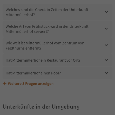
Welches sind die Check-in Zeiten der Unterkunft
Mittermüllerhof?
Welche Art von Frühstück wird in der Unterkunft
Mittermüllerhof serviert?
Wie weit ist Mittermüllerhof vom Zentrum von
Feldthurns entfernt?
Hat Mittermüllerhof ein Restaurant vor Ort?
Hat Mittermüllerhof einen Pool?
Weitere
3
Fragen anzeigen
Sind Haustiere in der Unterkunft Mittermüllerhof
Erhalten die Gäste von Mittermüllerhof einen Südtirol
Welche Services bietet Mittermüllerhof?
erlaubt?
Guestpass?
Unterkünfte in der Umgebung