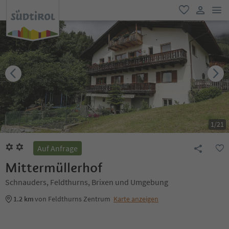
men
favorit
user lin
1
/
21
Auf Anfrage
Mittermüllerhof
Schnauders, Feldthurns, Brixen und Umgebung
1.2 km
von Feldthurns Zentrum
Karte anzeigen