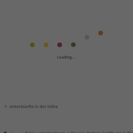
Unterkünfte in der Nähe
...
Brixen und Umgebung
Klausen, Barbian, Feldthurns & Vill