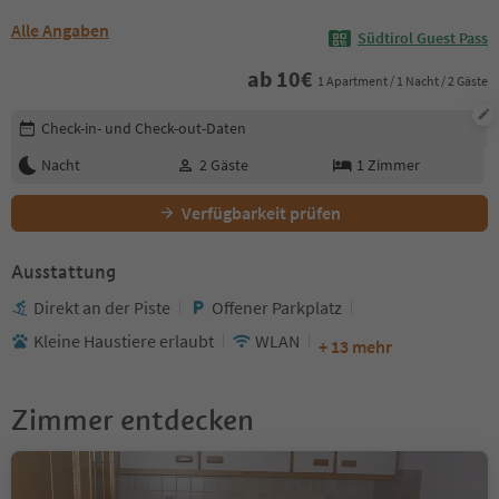
Alle Angaben
Südtirol Guest Pass
ab
10
€
1 Apartment / 1 Nacht / 2 Gäste
Buchungsdetails bearbeiten
Check-in- und Check-out-Daten
Nacht
2
Gäste
1
Zimmer
Verfügbarkeit prüfen
Ausstattung
Direkt an der Piste
Offener Parkplatz
Kleine Haustiere erlaubt
WLAN
+ 13 mehr
Zimmer entdecken