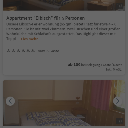
1
/
2
Appartment "Eibisch" für 4 Personen
Unsere Eibisch-Ferienwohnung (65 qm) bietet Platz für etwa 4 – 6
Personen. Sie ist mit zwei Zimmern, zwei Duschen und einer großen
Wohnküche mit Schlafsofa ausgestattet. Das Highlight dieser mit
Teppi
...
Lies mehr
max. 6 Gäste
ab 10€
bei Belegung 4 Gäste / Nacht
Inkl. MwSt.
1
/
2