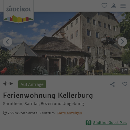
men
favorit
user lin
1
/
7
Auf Anfrage
Ferienwohnung Kellerburg
Sarnthein, Sarntal, Bozen und Umgebung
255 m
von Sarntal Zentrum
Karte anzeigen
Südtirol Guest Pass