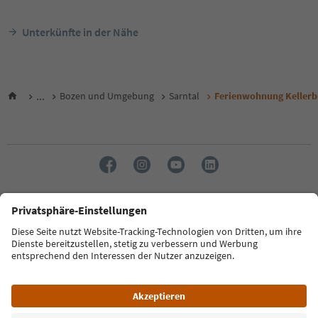
Unterkünfte in der Nähe
...
Bozen und Umgebung
Sarntal
Ferienwohnung Kellerb
Sprache: Deutsch
FAQ
Kontakt
Presse
MICE
Datenschutzerklärung
AGB
Impressum
Cookie Policy
Film commission
Über uns
Zugänglichkeitserklärung
Südtirol B2B