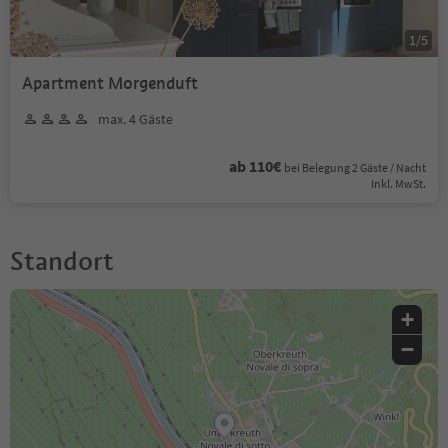
1
/
5
Apartment Morgenduft
max. 4 Gäste
ab 110€
bei Belegung 2 Gäste / Nacht
Inkl. MwSt.
Standort
+
−