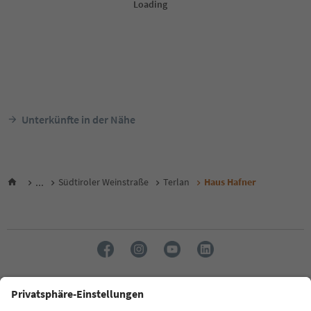
Unterkünfte in der Nähe
...
Südtiroler Weinstraße
Terlan
Haus Hafner
Sprache: Deutsch