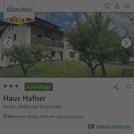
men
favorit
user lin
1
/
10
Auf Anfrage
Haus Hafner
Terlan, Südtiroler Weinstraße
808 m
von Terlan Zentrum
Karte anzeigen
Südtirol Guest Pass