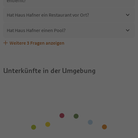
entfernt?
Hat Haus Hafner ein Restaurant vor Ort?
Hat Haus Hafner einen Pool?
Weitere
3
Fragen anzeigen
Erhalten die Gäste von Haus Hafner einen Südtirol
Sind Haustiere in der Unterkunft Haus Hafner erlaubt?
Welche Services bietet Haus Hafner?
Guestpass?
Unterkünfte in der Umgebung