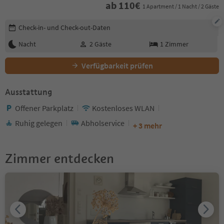
ab
110
€
1 Apartment / 1 Nacht / 2 Gäste
Buchungsdetails bearbeiten
Check-in- und Check-out-Daten
Nacht
2
Gäste
1
Zimmer
Verfügbarkeit prüfen
Ausstattung
Offener Parkplatz
Kostenloses WLAN
Ruhig gelegen
Abholservice
+ 3 mehr
Zimmer entdecken