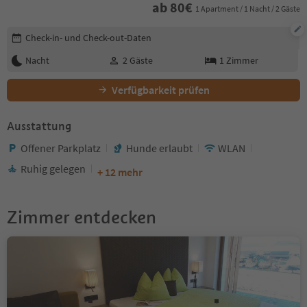
ab
80
€
1 Apartment / 1 Nacht / 2 Gäste
Buchungsdetails bearbeiten
Check-in- und Check-out-Daten
Nacht
2
Gäste
1
Zimmer
Verfügbarkeit prüfen
Ausstattung
Offener Parkplatz
Hunde erlaubt
WLAN
Ruhig gelegen
+ 12 mehr
Zimmer entdecken