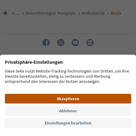
...
Dolomitenregion Kronplatz
Antholzertal
Masis
Sprache: Deutsch
FAQ
Kontakt
Presse
MICE
Datenschutzerklärung
AGB
Impressum
Cookie Policy
Film commission
Über uns
Zugänglichkeitserklärung
Südtirol B2B
© 2026 IDM Südtirol