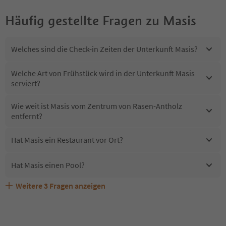
Häufig gestellte Fragen zu
Masis
Welches sind die Check-in Zeiten der Unterkunft Masis?
Welche Art von Frühstück wird in der Unterkunft Masis
serviert?
Wie weit ist Masis vom Zentrum von Rasen-Antholz
entfernt?
Hat Masis ein Restaurant vor Ort?
Hat Masis einen Pool?
Weitere
3
Fragen anzeigen
Sind Haustiere in der Unterkunft Masis erlaubt?
Welche Services bietet Masis?
Erhalten die Gäste von Masis einen Südtirol Guestpass?