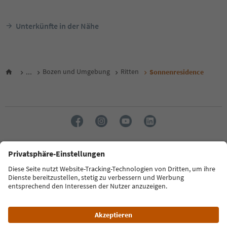
Unterkünfte in der Nähe
...
Bozen und Umgebung
Ritten
Sonnenresidence
Sprache: Deutsch
FAQ
Kontakt
Presse
MICE
Datenschutzerklärung
AGB
Impressum
Cookie Policy
Film commission
Über uns
Zugänglichkeitserklärung
Südtirol B2B