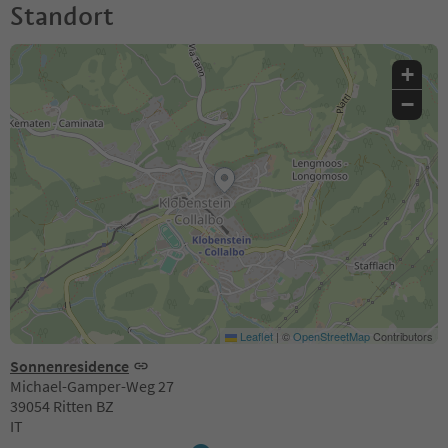
Standort
+
−
Leaflet
|
©
OpenStreetMap
Contributors
Sonnenresidence
Michael-Gamper-Weg 27
39054 Ritten BZ
IT