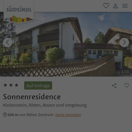
men
favorit
user lin
1
/
15
Auf Anfrage
Sonnenresidence
Klobenstein, Ritten, Bozen und Umgebung
604 m
von Ritten Zentrum
Karte anzeigen