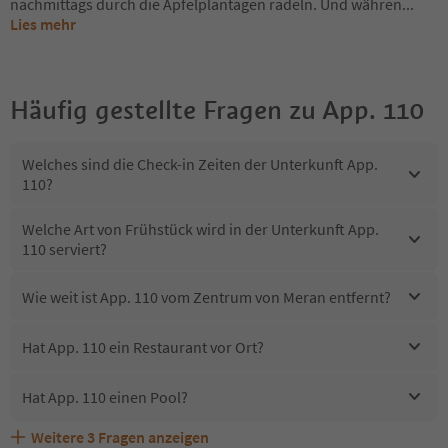
nachmittags durch die Apfelplantagen radeln. Und währen
...
Lies mehr
Häufig gestellte Fragen zu
App. 110
Welches sind die Check-in Zeiten der Unterkunft App.
110?
Welche Art von Frühstück wird in der Unterkunft App.
110 serviert?
Wie weit ist App. 110 vom Zentrum von Meran entfernt?
Hat App. 110 ein Restaurant vor Ort?
Hat App. 110 einen Pool?
Weitere
3
Fragen anzeigen
Erhalten die Gäste von App. 110 einen Südtirol
Sind Haustiere in der Unterkunft App. 110 erlaubt?
Welche Services bietet App. 110?