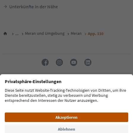
Unterkünfte in der Nähe
...
Meran und Umgebung
Meran
App. 110
Sprache: Deutsch
FAQ
Kontakt
Presse
MICE
Datenschutzerklärung
AGB
Impressum
Cookie Policy
Film commission
Über uns
Zugänglichkeitserklärung
Südtirol B2B