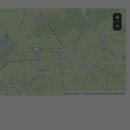
+
−
Leaflet
|
©
OpenStreetMap
Contributors