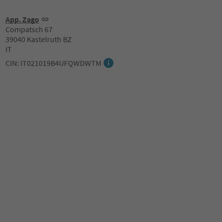
App. Zago
Compatsch 67
39040 Kastelruth BZ
IT
CIN: IT021019B4UFQWDWTM