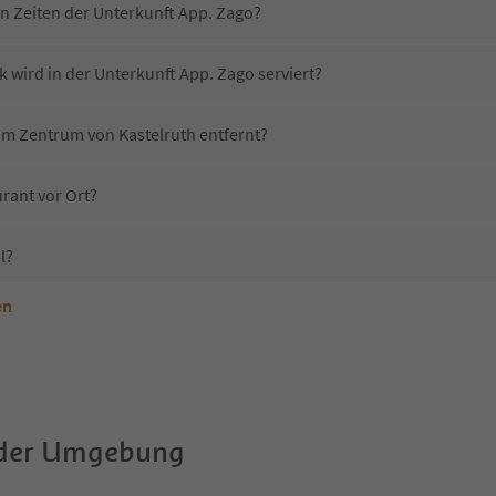
in Zeiten der Unterkunft App. Zago?
 wird in der Unterkunft App. Zago serviert?
vom Zentrum von Kastelruth entfernt?
rant vor Ort?
l?
en
terkunft App. Zago erlaubt?
App. Zago?
Erhalten die Gäste von App. Zago einen Südtirol Guestpass?
 der Umgebung