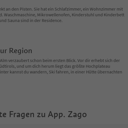
ekt an den Pisten. Sie hat ein Schlafzimmer, ein Wohnzimmer mit
ad. Waschmaschine, Mikrowellenofen, Kinderstuhl und Kinderbett
 und Sauna sind in der Residence.
zur Region
Alm verzaubert schon beim ersten Blick. Vor dir erhebt sich der
üdtirols, und um dich herum liegt das größte Hochplateau
ter kannst du wandern, Ski fahren, in einer Hütte übernachten
te Fragen zu
App. Zago