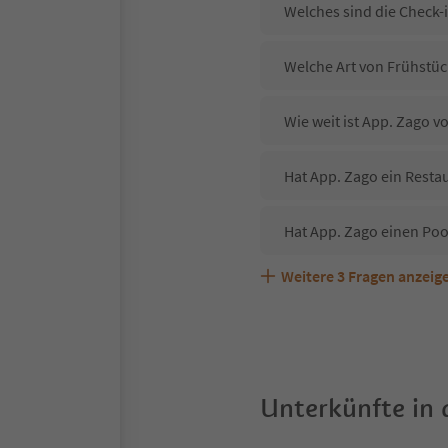
Welches sind die Check-
Welche Art von Frühstück
Wie weit ist App. Zago 
Hat App. Zago ein Restau
Hat App. Zago einen Poo
Weitere
3
Fragen anzeig
Sind Haustiere in der Un
Welche Services bietet 
Unterkünfte in