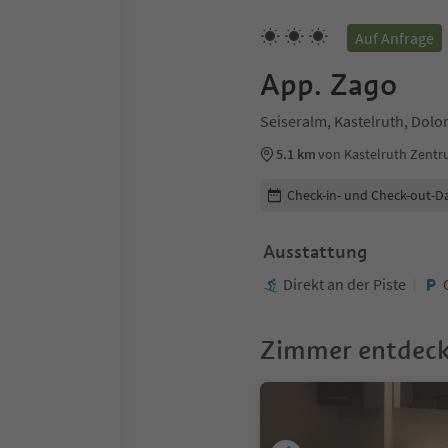
Auf Anfrage
App. Zago
Seiseralm, Kastelruth, Dolo
5.1 km
von Kastelruth Zent
Buchungsdetails bearbeiten
Check-in- und Check-out-D
Ausstattung
Direkt an der Piste
Zimmer entdec