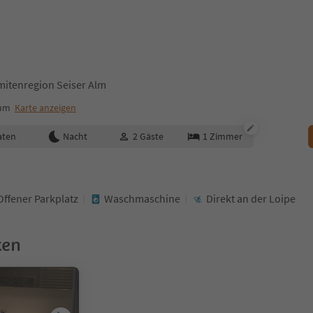
mitenregion Seiser Alm
rum
Karte anzeigen
aten
Nacht
2
Gäste
1
Zimmer
Offener Parkplatz
Waschmaschine
Direkt an der Loipe
ken