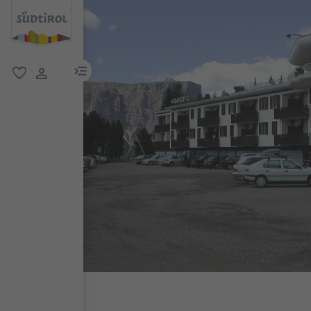
menu link
favorit
user link