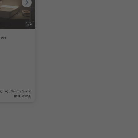
1
/
4
nen
gung 5 Gäste / Nacht
Inkl. MwSt.