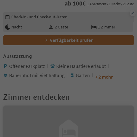
ab
100
€
1 Apartment / 1 Nacht / 2 Gäste
Buchungsdetails bearbeiten
Check-in- und Check-out-Daten
Nacht
2
Gäste
1
Zimmer
Verfügbarkeit prüfen
Ausstattung
Offener Parkplatz
Kleine Haustiere erlaubt
Bauernhof mit Viehhaltung
Garten
+ 2 mehr
Zimmer entdecken