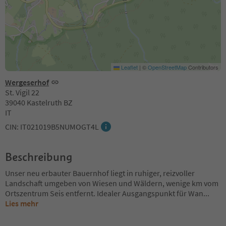
Leaflet
|
©
OpenStreetMap
Contributors
Wergeserhof
St. Vigil 22
39040 Kastelruth BZ
IT
CIN: IT021019B5NUMOGT4L
Beschreibung
Unser neu erbauter Bauernhof liegt in ruhiger, reizvoller
Landschaft umgeben von Wiesen und Wäldern, wenige km vom
Ortszentrum Seis entfernt. Idealer Ausgangspunkt für Wan
...
Lies mehr