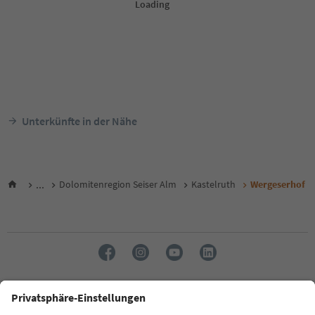
Unterkünfte in der Nähe
...
Dolomitenregion Seiser Alm
Kastelruth
Wergeserhof
Sprache: Deutsch