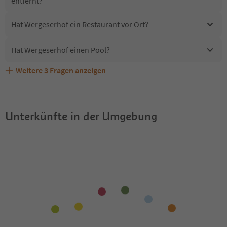
entfernt?
Hat Wergeserhof ein Restaurant vor Ort?
Hat Wergeserhof einen Pool?
Weitere
3
Fragen anzeigen
Erhalten die Gäste von Wergeserhof einen Südtirol
Sind Haustiere in der Unterkunft Wergeserhof erlaubt?
Welche Services bietet Wergeserhof?
Guestpass?
Unterkünfte in der Umgebung