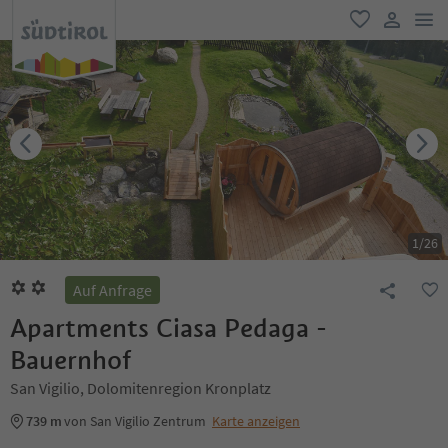
men
favorit
user lin
1
/
26
Auf Anfrage
Apartments Ciasa Pedaga -
Bauernhof
San Vigilio, Dolomitenregion Kronplatz
739 m
von San Vigilio Zentrum
Karte anzeigen