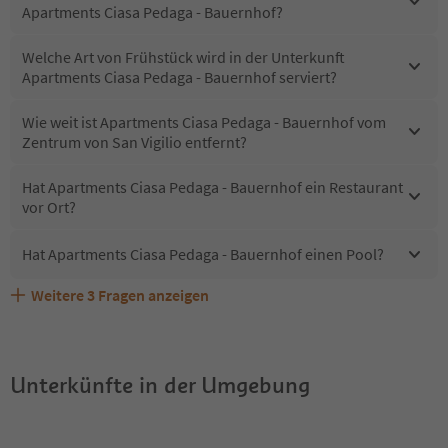
Apartments Ciasa Pedaga - Bauernhof?
Welche Art von Frühstück wird in der Unterkunft
Apartments Ciasa Pedaga - Bauernhof serviert?
Wie weit ist Apartments Ciasa Pedaga - Bauernhof vom
Zentrum von San Vigilio entfernt?
Hat Apartments Ciasa Pedaga - Bauernhof ein Restaurant
vor Ort?
Hat Apartments Ciasa Pedaga - Bauernhof einen Pool?
Weitere
3
Fragen anzeigen
Sind Haustiere in der Unterkunft Apartments Ciasa
Welche Services bietet Apartments Ciasa Pedaga -
Erhalten die Gäste von Apartments Ciasa Pedaga -
Pedaga - Bauernhof erlaubt?
Bauernhof?
Bauernhof einen Südtirol Guestpass?
Unterkünfte in der Umgebung