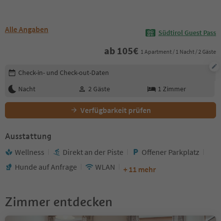
Alle Angaben
Südtirol Guest Pass
ab
105
€
1 Apartment / 1 Nacht / 2 Gäste
Buchungsdetails bearbeiten
Check-in- und Check-out-Daten
Nacht
2
Gäste
1
Zimmer
Verfügbarkeit prüfen
Ausstattung
Wellness
Direkt an der Piste
Offener Parkplatz
Hunde auf Anfrage
WLAN
+ 11 mehr
Zimmer entdecken