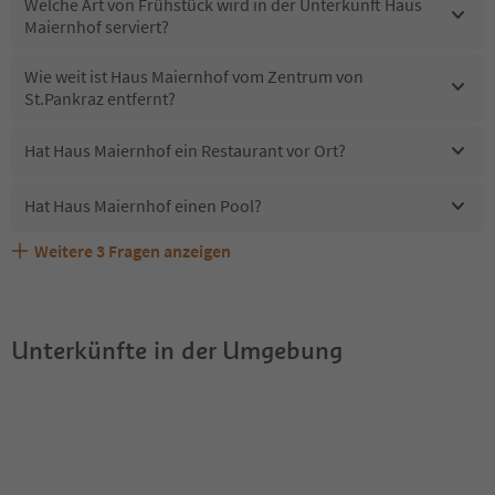
Welche Art von Frühstück wird in der Unterkunft Haus
Maiernhof serviert?
Wie weit ist Haus Maiernhof vom Zentrum von
St.Pankraz entfernt?
Hat Haus Maiernhof ein Restaurant vor Ort?
Hat Haus Maiernhof einen Pool?
Weitere
3
Fragen anzeigen
Sind Haustiere in der Unterkunft Haus Maiernhof
Erhalten die Gäste von Haus Maiernhof einen Südtirol
Welche Services bietet Haus Maiernhof?
erlaubt?
Guestpass?
Unterkünfte in der Umgebung