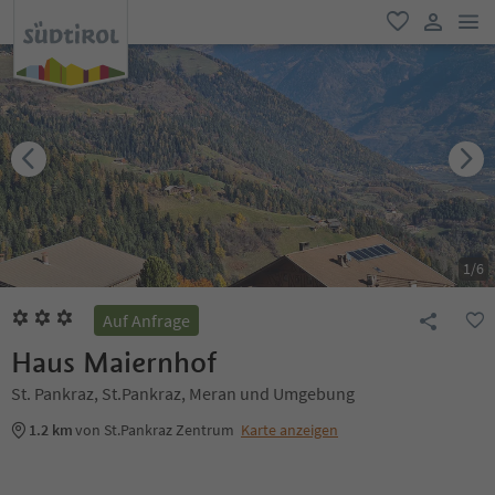
men
favorit
user lin
1
/
6
Auf Anfrage
Haus Maiernhof
St. Pankraz, St.Pankraz, Meran und Umgebung
1.2 km
von St.Pankraz Zentrum
Karte anzeigen