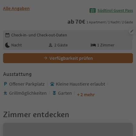
Alle Angaben
Südtirol Guest Pass
ab
70
€
1 Apartment / 1 Nacht / 2 Gäste
Buchungsdetails bearbeiten
Check-in- und Check-out-Daten
Nacht
2
Gäste
1
Zimmer
Verfügbarkeit prüfen
Ausstattung
Offener Parkplatz
Kleine Haustiere erlaubt
Grillmöglichkeiten
Garten
+ 2 mehr
Zimmer entdecken