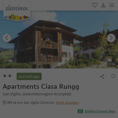
men
favorit
user lin
1
/
14
Auf Anfrage
Apartments Ciasa Rungg
San Vigilio, Dolomitenregion Kronplatz
397 m
von San Vigilio Zentrum
Karte anzeigen
Südtirol Guest Pass