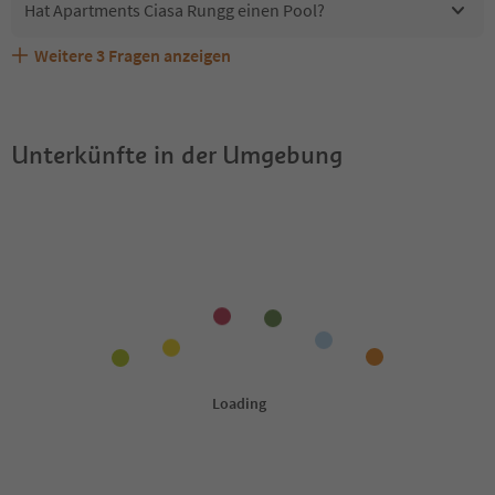
Hat Apartments Ciasa Rungg einen Pool?
Weitere
3
Fragen anzeigen
Sind Haustiere in der Unterkunft Apartments Ciasa
Erhalten die Gäste von Apartments Ciasa Rungg einen
Welche Services bietet Apartments Ciasa Rungg?
Rungg erlaubt?
Südtirol Guestpass?
Unterkünfte in der Umgebung