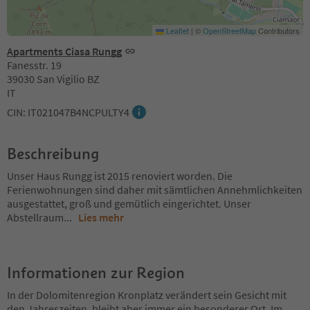
Leaflet
|
©
OpenStreetMap
Contributors
Apartments Ciasa Rungg
Fanesstr. 19
39030 San Vigilio BZ
IT
CIN: IT021047B4NCPULTY4
Beschreibung
Unser Haus Rungg ist 2015 renoviert worden. Die
Ferienwohnungen sind daher mit sämtlichen Annehmlichkeiten
ausgestattet, groß und gemütlich eingerichtet. Unser
Abstellraum
...
Lies mehr
Informationen zur Region
In der Dolomitenregion Kronplatz verändert sein Gesicht mit
den Jahreszeiten, bleibt aber immer ein besonderer Ort. Im