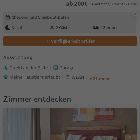
ab
200
€
1 Apartment / 1 Nacht / 2 Gäste
Buchungsdetails bearbeiten
Check-in- und Check-out-Daten
Nacht
2
Gäste
1
Zimmer
Verfügbarkeit prüfen
Ausstattung
Direkt an der Piste
Garage
Kleine Haustiere erlaubt
WLAN
+ 21 mehr
Zimmer entdecken