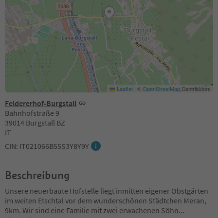
Leaflet
|
©
OpenStreetMap
Contributors
Feldererhof-Burgstall
Bahnhofstraße 9
39014 Burgstall BZ
IT
CIN: IT021066B55S3Y8Y9Y
Beschreibung
Unsere neuerbaute Hofstelle liegt inmitten eigener Obstgärten
im weiten Etschtal vor dem wunderschönen Städtchen Meran,
9km. Wir sind eine Familie mit zwei erwachenen Söhn
...