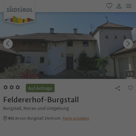
men
favorit
user lin
1
/
8
Auf Anfrage
Feldererhof-Burgstall
Burgstall, Meran und Umgebung
402 m
von Burgstall Zentrum
Karte anzeigen