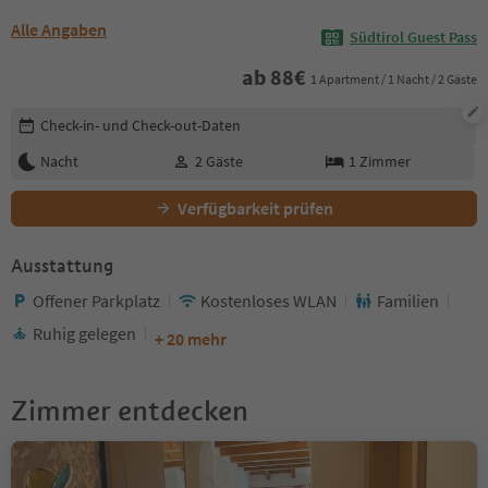
Alle Angaben
Südtirol Guest Pass
ab
88
€
1 Apartment / 1 Nacht / 2 Gäste
Buchungsdetails bearbeiten
Check-in- und Check-out-Daten
Nacht
2
Gäste
1
Zimmer
Verfügbarkeit prüfen
Ausstattung
Offener Parkplatz
Kostenloses WLAN
Familien
Ruhig gelegen
+ 20 mehr
Zimmer entdecken