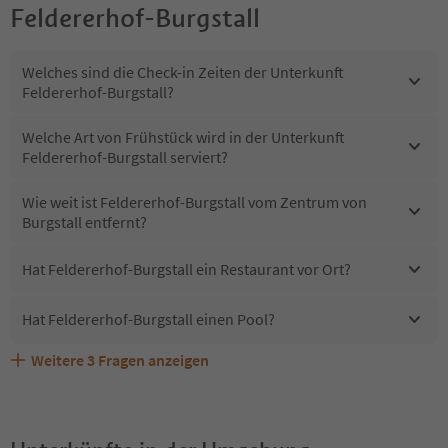
Feldererhof-Burgstall
Welches sind die Check-in Zeiten der Unterkunft
Feldererhof-Burgstall?
Welche Art von Frühstück wird in der Unterkunft
Feldererhof-Burgstall serviert?
Wie weit ist Feldererhof-Burgstall vom Zentrum von
Burgstall entfernt?
Hat Feldererhof-Burgstall ein Restaurant vor Ort?
Hat Feldererhof-Burgstall einen Pool?
Weitere
3
Fragen anzeigen
Sind Haustiere in der Unterkunft Feldererhof-Burgstall
Erhalten die Gäste von Feldererhof-Burgstall einen
Welche Services bietet Feldererhof-Burgstall?
erlaubt?
Südtirol Guestpass?