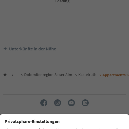
Unterkünfte in der Nähe
...
Dolomitenregion Seiser Alm
Kastelruth
Appartments S
Sprache: Deutsch