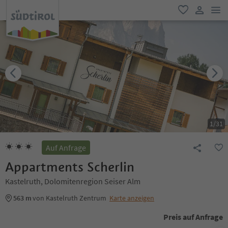
men
favorit
user lin
1
/
31
Auf Anfrage
Appartments Scherlin
Kastelruth, Dolomitenregion Seiser Alm
563 m
von Kastelruth Zentrum
Karte anzeigen
Preis auf Anfrage