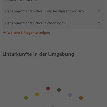
Hat Appartments Scherlin ein Restaurant vor Ort?
Hat Appartments Scherlin einen Pool?
Weitere
3
Fragen anzeigen
Sind Haustiere in der Unterkunft Appartments Scherlin
Erhalten die Gäste von Appartments Scherlin einen
Welche Services bietet Appartments Scherlin?
erlaubt?
Südtirol Guestpass?
Unterkünfte in der Umgebung