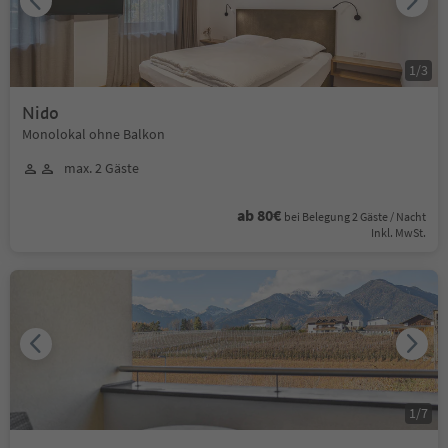
1
/
3
Nido
Monolokal ohne Balkon
max. 2 Gäste
ab 80€
bei Belegung 2 Gäste / Nacht
Inkl. MwSt.
1
/
7