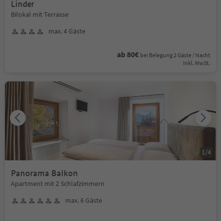
Linder
Bilokal mit Terrasse
max. 4 Gäste
ab 80€
bei Belegung 2 Gäste / Nacht
Inkl. MwSt.
1
/
4
Panorama Balkon
Apartment mit 2 Schlafzimmern
max. 6 Gäste