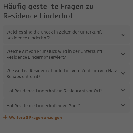
Häufig gestellte Fragen zu
Residence Linderhof
Welches sind die Check-in Zeiten der Unterkunft
Residence Linderhof?
Welche Art von Frühstück wird in der Unterkunft
Residence Linderhof serviert?
Wie weit ist Residence Linderhof vom Zentrum von Natz-
Schabs entfernt?
Hat Residence Linderhof ein Restaurant vor Ort?
Hat Residence Linderhof einen Pool?
Weitere
3
Fragen anzeigen
Sind Haustiere in der Unterkunft Residence Linderhof
Erhalten die Gäste von Residence Linderhof einen
Welche Services bietet Residence Linderhof?
erlaubt?
Südtirol Guestpass?