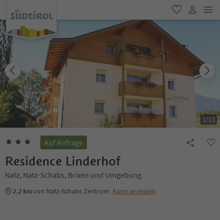
men
favorit
user lin
1
/
13
Auf Anfrage
Residence Linderhof
Natz, Natz-Schabs, Brixen und Umgebung
2.2 km
von Natz-Schabs Zentrum
Karte anzeigen