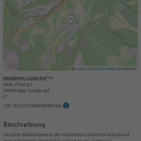
Leaflet
|
©
OpenStreetMap
Contributors
Residence Linderhof
Natz, Ölberg 2
39040 Natz-Schabs BZ
IT
CIN: IT021057B4M3W4EUGA
Beschreibung
Herzlich Willkommen in der Residence Linderhof Urlaub auf
dem Apfelplateu Natz Erleben Sie bei uns südtiroler