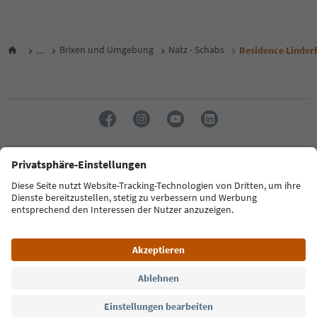
...
Brixen und Umgebung
Natz - Schabs
Residence Linder
Sprache: Deutsch
FAQ
Kontakt
Presse
MICE
Datenschutzerklärung
AGB
Impressum
Cookie Policy
Film commission
Über uns
Zugänglichkeitserklärung
Südtirol B2B
© 2026 IDM Südtirol