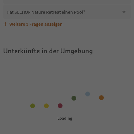
Hat SEEHOF Nature Retreat einen Pool?
Weitere
3
Fragen anzeigen
Sind Haustiere in der Unterkunft SEEHOF Nature Retreat
Erhalten die Gäste von SEEHOF Nature Retreat einen
Welche Services bietet SEEHOF Nature Retreat?
erlaubt?
Südtirol Guestpass?
Unterkünfte in der Umgebung