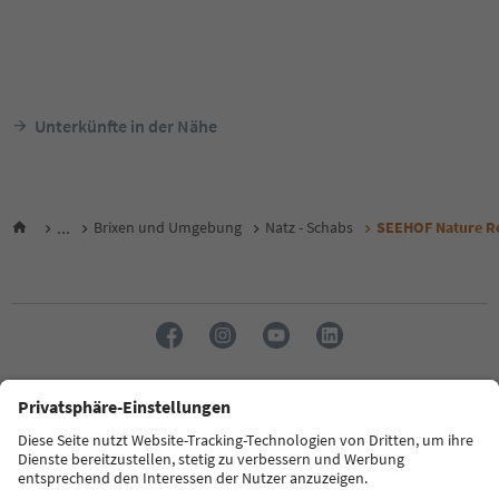
Unterkünfte in der Nähe
...
Brixen und Umgebung
Natz - Schabs
SEEHOF Nature Re
Sprache: Deutsch
FAQ
Kontakt
Presse
MICE
Datenschutzerklärung
AGB