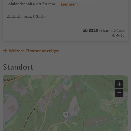
Sofalandschaft (Bett für max
...
Lies mehr
max. 3 Gäste
ab 322€
/ 1 Nacht / 2 Gäste
Inkl. MwSt.
Weitere Zimmer anzeigen
Standort
+
−