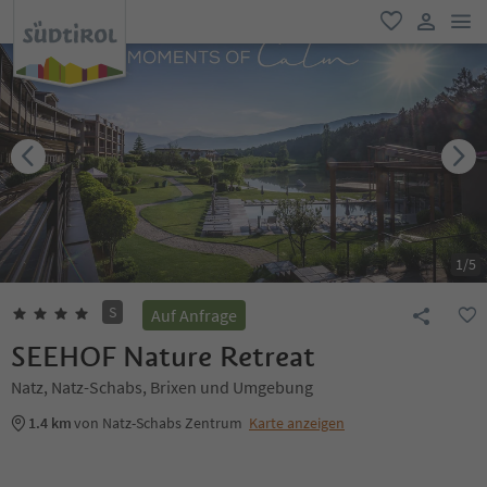
men
favorit
user lin
1
/
5
S
Auf Anfrage
SEEHOF Nature Retreat
Natz, Natz-Schabs, Brixen und Umgebung
1.4 km
von Natz-Schabs Zentrum
Karte anzeigen