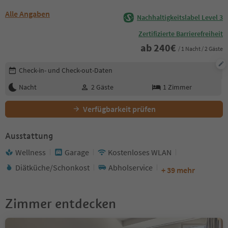
Alle Angaben
Nachhaltigkeitslabel Level 3
Zertifizierte Barrierefreiheit
ab
240
€
/ 1 Nacht / 2 Gäste
Buchungsdetails bearbeiten
Check-in- und Check-out-Daten
Nacht
2
Gäste
1
Zimmer
Verfügbarkeit prüfen
Ausstattung
Wellness
Garage
Kostenloses WLAN
Diätküche/Schonkost
Abholservice
+ 39 mehr
Zimmer entdecken