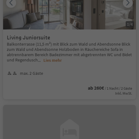
1
/
4
Living Juniorsuite
Balkonterrasse (11,5 m²) mit Blick zum Wald und Abendsonne Blick
zum Wald und Abendsonne Holzboden in Räuchereiche Sofa in
abtrennbarem Bereich Badezimmer mit abgetrennten WC und Bidet
und Regendusch
...
Lies mehr
max. 2 Gäste
ab 260€
/ 1 Nacht / 2 Gäste
Inkl. MwSt.