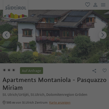
men
favorit
user lin
1
/
16
Auf Anfrage
Apartments Montaniola - Pasquazzo
Miriam
St. Ulrich/Urtijëi, St.Ulrich, Dolomitenregion Gröden
595 m
von St.Ulrich Zentrum
Karte anzeigen