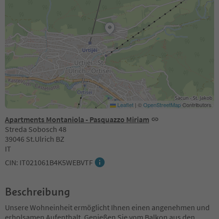
Leaflet
|
©
OpenStreetMap
Contributors
Apartments Montaniola - Pasquazzo Miriam
Streda Sobosch 48
39046 St.Ulrich BZ
IT
CIN: IT021061B4K5WEBVTF
Beschreibung
Unsere Wohneinheit ermöglicht Ihnen einen angenehmen und
erholsamen Aufenthalt. Genießen Sie vom Balkon aus den