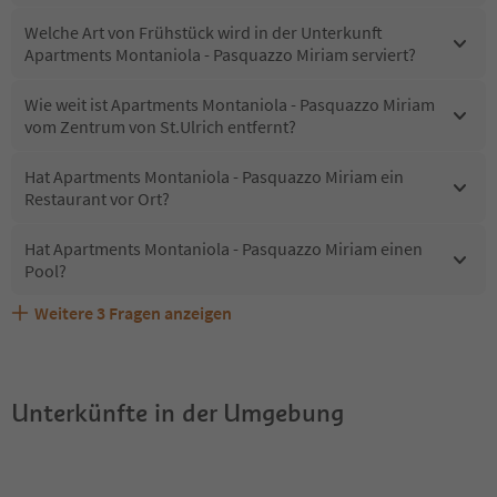
Welche Art von Frühstück wird in der Unterkunft
Apartments Montaniola - Pasquazzo Miriam serviert?
Wie weit ist Apartments Montaniola - Pasquazzo Miriam
vom Zentrum von St.Ulrich entfernt?
Hat Apartments Montaniola - Pasquazzo Miriam ein
Restaurant vor Ort?
Hat Apartments Montaniola - Pasquazzo Miriam einen
Pool?
Weitere
3
Fragen anzeigen
Sind Haustiere in der Unterkunft Apartments Montaniola
Welche Services bietet Apartments Montaniola -
Erhalten die Gäste von Apartments Montaniola -
- Pasquazzo Miriam erlaubt?
Pasquazzo Miriam?
Pasquazzo Miriam einen Südtirol Guestpass?
Unterkünfte in der Umgebung