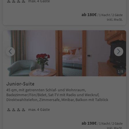
max. 4 Gäste
ab 180€
/ 1 Nacht / 2 Gäste
Inkl. MwSt.
1
/
8
Junior-Suite
45 qm, mit getrennten Schlaf- und Wohnraum,
Badezimmer/Fön/Bidet, Sat-TV mit Radio und Weckruf,
Direktwahltelefon, Zimmersafe, Minibar, Balkon mit Talblick
max. 4 Gäste
ab 198€
/ 1 Nacht / 2 Gäste
Inkl. MwSt.