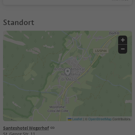
Standort
+
−
Leaflet
|
©
OpenStreetMap
Contributors
Santeshotel Wegerhof
St. Georg Str. 11