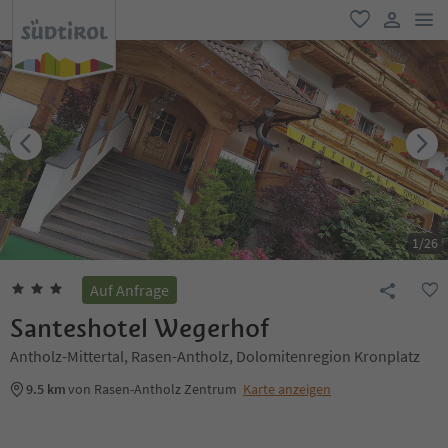
men
favorit
user lin
1
/
26
Auf Anfrage
Santeshotel Wegerhof
Antholz-Mittertal, Rasen-Antholz, Dolomitenregion Kronplatz
9.5 km
von Rasen-Antholz Zentrum
Karte anzeigen