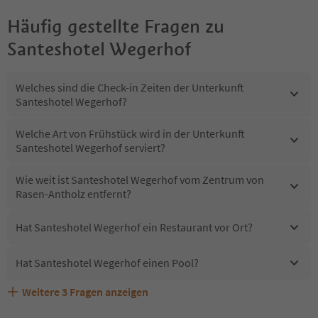
Häufig gestellte Fragen zu
Santeshotel Wegerhof
Welches sind die Check-in Zeiten der Unterkunft
Santeshotel Wegerhof?
Welche Art von Frühstück wird in der Unterkunft
Santeshotel Wegerhof serviert?
Wie weit ist Santeshotel Wegerhof vom Zentrum von
Rasen-Antholz entfernt?
Hat Santeshotel Wegerhof ein Restaurant vor Ort?
Hat Santeshotel Wegerhof einen Pool?
Weitere
3
Fragen anzeigen
Sind Haustiere in der Unterkunft Santeshotel Wegerhof
Erhalten die Gäste von Santeshotel Wegerhof einen
Welche Services bietet Santeshotel Wegerhof?
erlaubt?
Südtirol Guestpass?