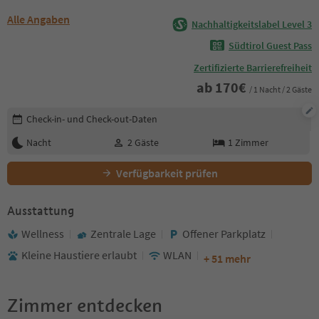
Alle Angaben
Nachhaltigkeitslabel Level 3
Südtirol Guest Pass
Zertifizierte Barrierefreiheit
ab
170
€
/ 1 Nacht / 2 Gäste
Buchungsdetails bearbeiten
Check-in- und Check-out-Daten
Nacht
2
Gäste
1
Zimmer
Verfügbarkeit prüfen
Ausstattung
Wellness
Zentrale Lage
Offener Parkplatz
Kleine Haustiere erlaubt
WLAN
+ 51 mehr
Zimmer entdecken