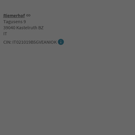
Riemerhof
Tagusens 9
39040 Kastelruth BZ
IT
CIN: IT021019B5GVEANIOK