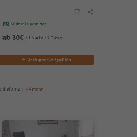
Südtirol Guest Pass
ab
30
€
/ 1 Nacht / 2 Gäste
Verfügbarkeit prüfen
ehhaltung
+ 4 mehr