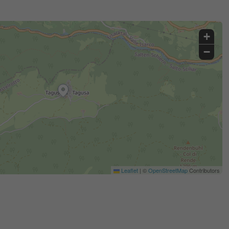
+
−
Leaflet
|
©
OpenStreetMap
Contributors