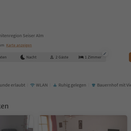
mitenregion Seiser Alm
rum
Karte anzeigen
aten
Nacht
2
Gäste
1
Zimmer
unde erlaubt
WLAN
Ruhig gelegen
Bauernhof mit Vi
ken