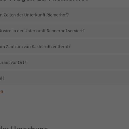
in Zeiten der Unterkunft Riemerhof?
k wird in der Unterkunft Riemerhof serviert?
vom Zentrum von Kastelruth entfernt?
urant vor Ort?
ol?
en
nterkunft Riemerhof erlaubt?
Riemerhof?
Erhalten die Gäste von Riemerhof einen Südtirol Guestpass?