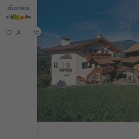
menu link
favorit
user link