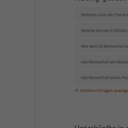
Welches sind die Check-
Welche Art von Frühstüc
Wie weit ist Riemerhof 
Hat Riemerhof ein Resta
Hat Riemerhof einen Po
Weitere
3
Fragen anzeig
Sind Haustiere in der U
Welche Services bietet 