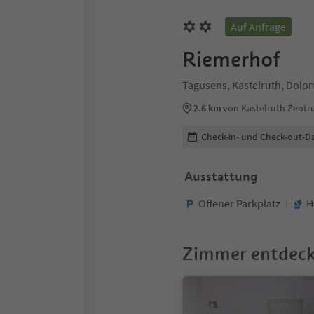
Auf Anfrage
Riemerhof
Tagusens, Kastelruth, Dolo
2.6 km
von Kastelruth Zent
Buchungsdetails bearbeiten
Check-in- und Check-out-D
Ausstattung
Offener Parkplatz
H
Zimmer entdec