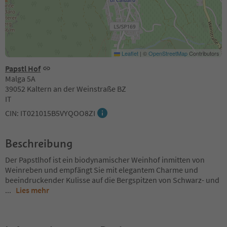
Leaflet
|
©
OpenStreetMap
Contributors
Papstl Hof
Malga 5A
39052 Kaltern an der Weinstraße BZ
IT
CIN: IT021015B5VYQOO8ZI
Beschreibung
Der Papstlhof ist ein biodynamischer Weinhof inmitten von
Weinreben und empfängt Sie mit elegantem Charme und
beeindruckender Kulisse auf die Bergspitzen von Schwarz- und
...
Lies mehr