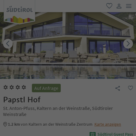
men
favorit
user lin
1
/
3
Auf Anfrage
Papstl Hof
St. Anton-Pfuss, Kaltern an der Weinstraße, Südtiroler
Weinstraße
1.2 km
von Kaltern an der Weinstraße Zentrum
Karte anzeigen
Südtirol Guest Pass