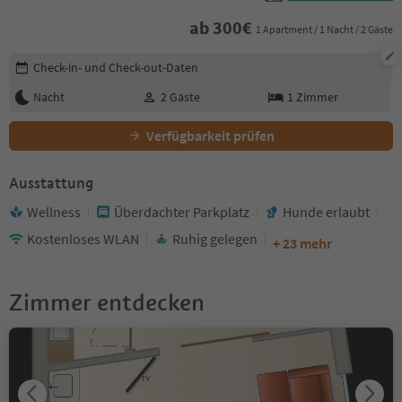
ab
300
€
1 Apartment / 1 Nacht / 2 Gäste
Buchungsdetails bearbeiten
Check-in- und Check-out-Daten
Nacht
2
Gäste
1
Zimmer
Verfügbarkeit prüfen
Ausstattung
Wellness
Überdachter Parkplatz
Hunde erlaubt
Kostenloses WLAN
Ruhig gelegen
+ 23 mehr
Zimmer entdecken