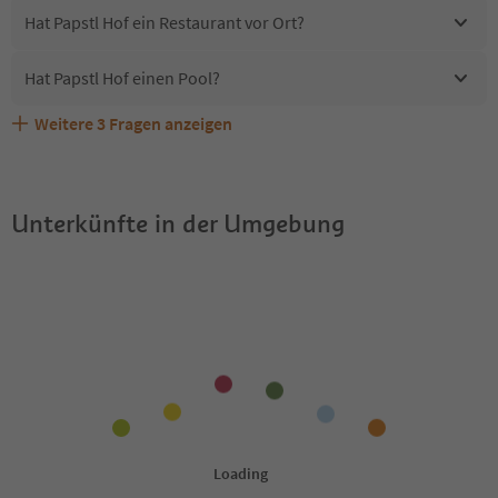
Hat Papstl Hof ein Restaurant vor Ort?
Hat Papstl Hof einen Pool?
Weitere
3
Fragen anzeigen
Erhalten die Gäste von Papstl Hof einen Südtirol
Sind Haustiere in der Unterkunft Papstl Hof erlaubt?
Welche Services bietet Papstl Hof?
Guestpass?
Unterkünfte in der Umgebung