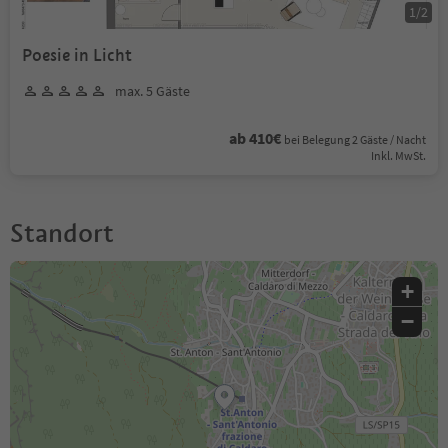
1
/
2
Poesie in Licht
max. 5 Gäste
ab 410€
bei Belegung 2 Gäste / Nacht
Inkl. MwSt.
Standort
+
−