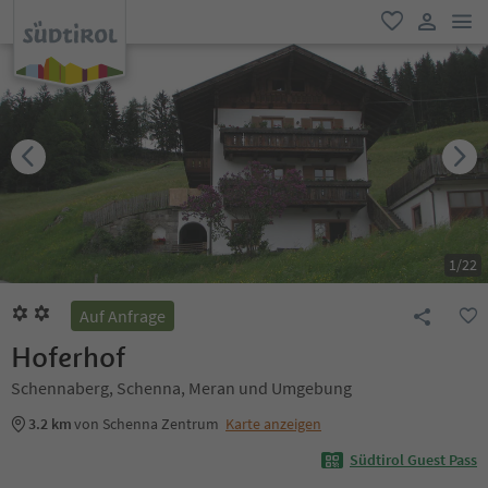
men
favorit
user lin
1
/
22
Auf Anfrage
Hoferhof
Schennaberg, Schenna, Meran und Umgebung
3.2 km
von Schenna Zentrum
Karte anzeigen
Südtirol Guest Pass