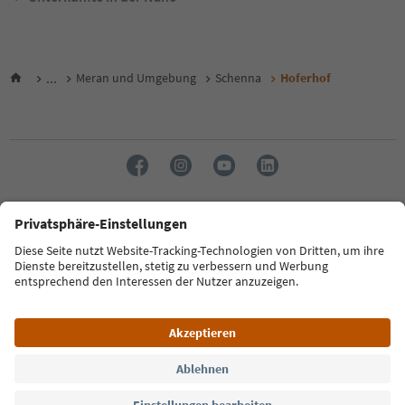
...
Meran und Umgebung
Schenna
Hoferhof
Sprache: Deutsch
FAQ
Kontakt
Presse
MICE
Datenschutzerklärung
AGB
Impressum
Cookie Policy
Film commission
Über uns
Zugänglichkeitserklärung
Südtirol B2B
© 2026 IDM Südtirol