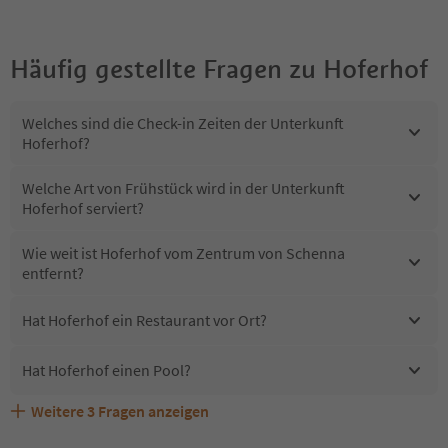
Häufig gestellte Fragen zu
Hoferhof
Welches sind die Check-in Zeiten der Unterkunft
Hoferhof?
Welche Art von Frühstück wird in der Unterkunft
Hoferhof serviert?
Wie weit ist Hoferhof vom Zentrum von Schenna
entfernt?
Hat Hoferhof ein Restaurant vor Ort?
Hat Hoferhof einen Pool?
Weitere
3
Fragen anzeigen
Erhalten die Gäste von Hoferhof einen Südtirol
Sind Haustiere in der Unterkunft Hoferhof erlaubt?
Welche Services bietet Hoferhof?
Guestpass?