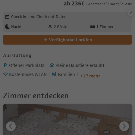
ab
236
€
1 Apartment / 1 Nacht / 2 Gäste
Buchungsdetails bearbeiten
Check-in- und Check-out-Daten
Nacht
2
Gäste
1
Zimmer
Verfügbarkeit prüfen
Ausstattung
Offener Parkplatz
Kleine Haustiere erlaubt
Kostenloses WLAN
Familien
+ 17 mehr
Zimmer entdecken