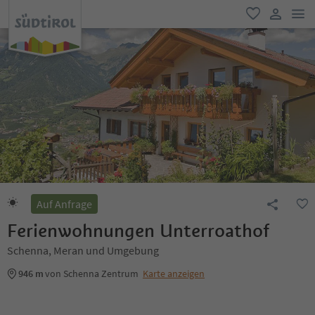
men
favorit
user lin
Auf Anfrage
Ferienwohnungen Unterroathof
Schenna, Meran und Umgebung
946 m
von Schenna Zentrum
Karte anzeigen