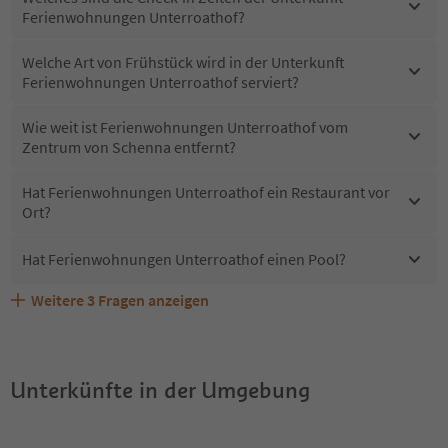
Ferienwohnungen Unterroathof?
Welche Art von Frühstück wird in der Unterkunft
Ferienwohnungen Unterroathof serviert?
Wie weit ist Ferienwohnungen Unterroathof vom
Zentrum von Schenna entfernt?
Hat Ferienwohnungen Unterroathof ein Restaurant vor
Ort?
Hat Ferienwohnungen Unterroathof einen Pool?
Weitere
3
Fragen anzeigen
Sind Haustiere in der Unterkunft Ferienwohnungen
Erhalten die Gäste von Ferienwohnungen Unterroathof
Welche Services bietet Ferienwohnungen Unterroathof?
Unterroathof erlaubt?
einen Südtirol Guestpass?
Unterkünfte in der Umgebung