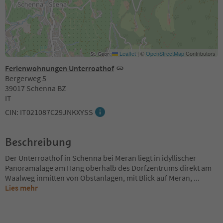
Leaflet
|
©
OpenStreetMap
Contributors
Ferienwohnungen Unterroathof
Bergerweg 5
39017 Schenna BZ
IT
CIN: IT021087C29JNKXYSS
Beschreibung
Der Unterroathof in Schenna bei Meran liegt in idyllischer
Panoramalage am Hang oberhalb des Dorfzentrums direkt am
Waalweg inmitten von Obstanlagen, mit Blick auf Meran,
...
Lies mehr