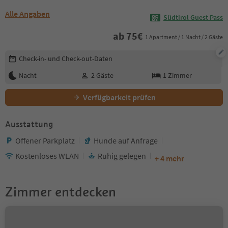
Alle Angaben
Südtirol Guest Pass
ab
75
€
1 Apartment / 1 Nacht / 2 Gäste
Buchungsdetails bearbeiten
Check-in- und Check-out-Daten
Nacht
2
Gäste
1
Zimmer
Verfügbarkeit prüfen
Ausstattung
Offener Parkplatz
Hunde auf Anfrage
Kostenloses WLAN
Ruhig gelegen
+ 4 mehr
Zimmer entdecken