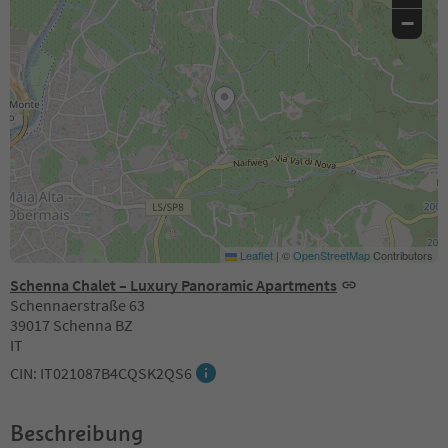
−
Leaflet
|
©
OpenStreetMap
Contributors
Schenna Chalet – Luxury Panoramic Apartments
Schennaerstraße 63
39017 Schenna BZ
IT
CIN: IT021087B4CQSK2QS6
Beschreibung