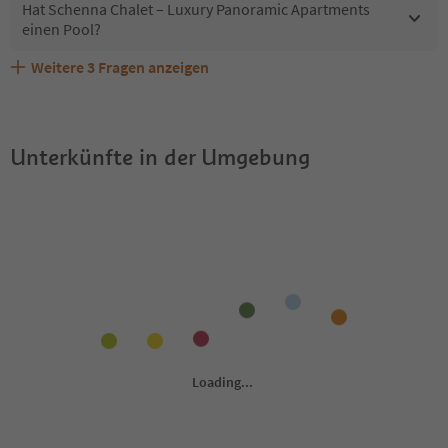
Hat Schenna Chalet – Luxury Panoramic Apartments
einen Pool?
Weitere
3
Fragen anzeigen
Sind Haustiere in der Unterkunft Schenna Chalet –
Welche Services bietet Schenna Chalet – Luxury
Erhalten die Gäste von Schenna Chalet – Luxury
Luxury Panoramic Apartments erlaubt?
Panoramic Apartments?
Panoramic Apartments einen Südtirol Guestpass?
Unterkünfte in der Umgebung