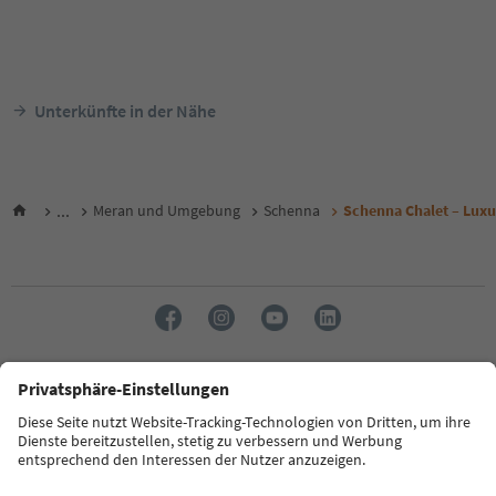
Unterkünfte in der Nähe
...
Meran und Umgebung
Schenna
Schenna Chalet – Lux
Sprache: Deutsch
FAQ
Kontakt
Presse
MICE
Datenschutzerklärung
AGB
Impressum
Cookie Policy
Film commission
Über uns