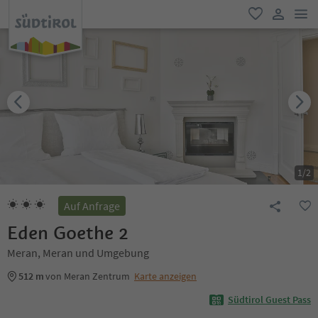
men
favorit
user lin
1
/
2
Auf Anfrage
Eden Goethe 2
Meran, Meran und Umgebung
512 m
von Meran Zentrum
Karte anzeigen
Südtirol Guest Pass