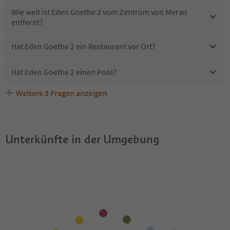
Wie weit ist Eden Goethe 2 vom Zentrum von Meran
entfernt?
Hat Eden Goethe 2 ein Restaurant vor Ort?
Hat Eden Goethe 2 einen Pool?
Weitere
3
Fragen anzeigen
Erhalten die Gäste von Eden Goethe 2 einen Südtirol
Sind Haustiere in der Unterkunft Eden Goethe 2 erlaubt?
Welche Services bietet Eden Goethe 2?
Guestpass?
Unterkünfte in der Umgebung