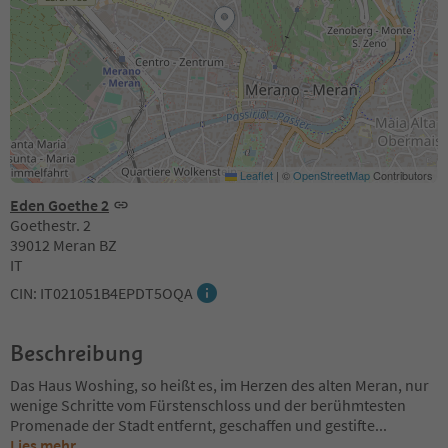
Leaflet
|
©
OpenStreetMap
Contributors
Eden Goethe 2
Goethestr. 2
39012 Meran BZ
IT
CIN: IT021051B4EPDT5OQA
Beschreibung
Das Haus Woshing, so heißt es, im Herzen des alten Meran, nur
wenige Schritte vom Fürstenschloss und der berühmtesten
Promenade der Stadt entfernt, geschaffen und gestifte
...
Lies mehr