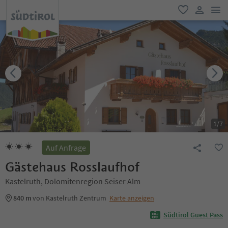
men
favorit
user lin
1
/
7
Auf Anfrage
Gästehaus Rosslaufhof
Kastelruth, Dolomitenregion Seiser Alm
840 m
von Kastelruth Zentrum
Karte anzeigen
Südtirol Guest Pass