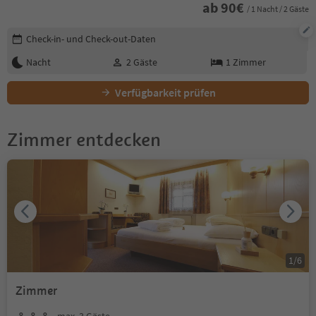
ab
90
€
/ 1 Nacht / 2 Gäste
Buchungsdetails bearbeiten
Check-in- und Check-out-Daten
Nacht
2
Gäste
1
Zimmer
Verfügbarkeit prüfen
Zimmer entdecken
1
/
6
Zimmer
max. 3 Gäste