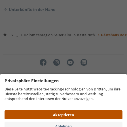
Unterkünfte in der Nähe
...
Dolomitenregion Seiser Alm
Kastelruth
Gästehaus Ros
Sprache: Deutsch
FAQ
Kontakt
Presse
MICE
Datenschutzerklärung
AGB
Impressum
Cookie Policy
Film commission
Über uns
Zugänglichkeitserklärung
Südtirol B2B