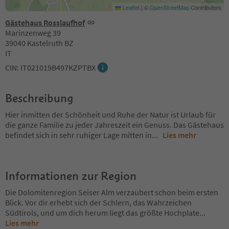
Leaflet
|
©
OpenStreetMap
Contributors
Gästehaus Rosslaufhof
Marinzenweg 39
39040 Kastelruth BZ
IT
CIN: IT021019B497KZPTBX
Beschreibung
Hier inmitten der Schönheit und Ruhe der Natur ist Urlaub für
die ganze Familie zu jeder Jahreszeit ein Genuss. Das Gästehaus
befindet sich in sehr ruhiger Lage mitten in
...
Lies mehr
Informationen zur Region
Die Dolomitenregion Seiser Alm verzaubert schon beim ersten
Blick. Vor dir erhebt sich der Schlern, das Wahrzeichen
Südtirols, und um dich herum liegt das größte Hochplate
...
Lies mehr