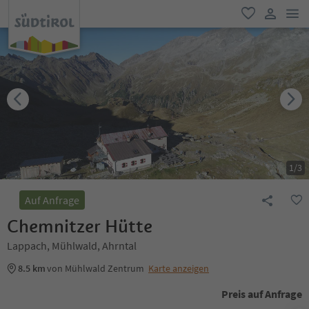
men
favorit
user lin
1
/
3
Auf Anfrage
Chemnitzer Hütte
Lappach, Mühlwald, Ahrntal
8.5 km
von Mühlwald Zentrum
Karte anzeigen
Preis auf Anfrage