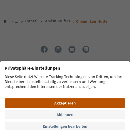
...
Ahrntal
Sand in Taufers
Chemnitzer Hütte
Sprache: Deutsch
FAQ
Kontakt
Presse
MICE
Datenschutzerklärung
AGB
Impressum
Cookie Policy
Film commission
Über uns
Zugänglichkeitserklärung
Südtirol B2B
© 2026 IDM Südtirol