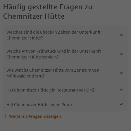
Häufig gestellte Fragen zu
Chemnitzer Hütte
Welches sind die Check-in Zeiten der Unterkunft
Chemnitzer Hütte?
Welche Art von Frühstück wird in der Unterkunft
Chemnitzer Hütte serviert?
Wie weit ist Chemnitzer Hütte vom Zentrum von
Mühlwald entfernt?
Hat Chemnitzer Hütte ein Restaurant vor Ort?
Hat Chemnitzer Hütte einen Pool?
Weitere
3
Fragen anzeigen
Sind Haustiere in der Unterkunft Chemnitzer Hütte
Erhalten die Gäste von Chemnitzer Hütte einen Südtirol
Welche Services bietet Chemnitzer Hütte?
erlaubt?
Guestpass?