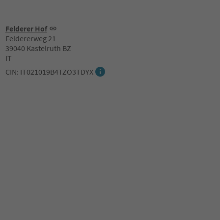
Felderer Hof
Feldererweg 21
39040 Kastelruth BZ
IT
CIN: IT021019B4TZO3TDYX