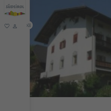
menu link
favorit
user link