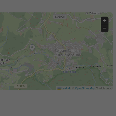
+
−
Leaflet
|
©
OpenStreetMap
Contributors