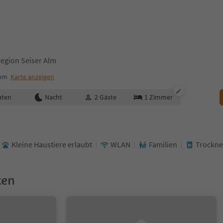
region Seiser Alm
rum
Karte anzeigen
aten
Nacht
2
Gäste
1
Zimmer
Kleine Haustiere erlaubt
WLAN
Familien
Trockne
ken