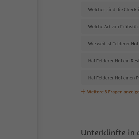
Welches sind die Check-i
Welche Art von Frühstück
Wie weit ist Felderer Ho
Hat Felderer Hof ein Res
Hat Felderer Hof einen 
Weitere
3
Fragen anzeig
Sind Haustiere in der Un
Welche Services bietet F
Unterkünfte in