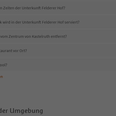
n Zeiten der Unterkunft Felderer Hof?
 wird in der Unterkunft Felderer Hof serviert?
f vom Zentrum von Kastelruth entfernt?
taurant vor Ort?
Pool?
en
terkunft Felderer Hof erlaubt?
elderer Hof?
Erhalten die Gäste von Felderer Hof einen Südtirol Guestpass?
 der Umgebung