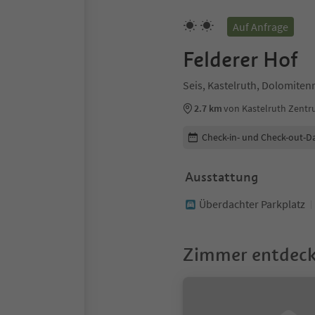
Auf Anfrage
Felderer Hof
Seis, Kastelruth, Dolomiten
2.7 km
von Kastelruth Zent
Buchungsdetails bearbeiten
Check-in- und Check-out-D
Ausstattung
Überdachter Parkplatz
Zimmer entdec