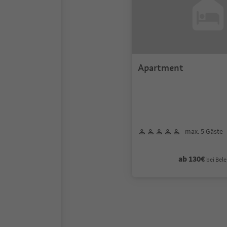
Apartment
max. 5 Gäste
ab 130€
bei Bele