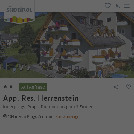
men
favorit
user lin
Auf Anfrage
App. Res. Herrenstein
Innerprags, Prags, Dolomitenregion 3 Zinnen
104 m
von Prags Zentrum
Karte anzeigen