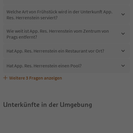
Welche Art von Frühstück wird in der Unterkunft App.
Res. Herrenstein serviert?
Wie weit ist App. Res. Herrenstein vom Zentrum von
Prags entfernt?
Hat App. Res. Herrenstein ein Restaurant vor Ort?
Hat App. Res. Herrenstein einen Pool?
Weitere
3
Fragen anzeigen
Sind Haustiere in der Unterkunft App. Res. Herrenstein
Erhalten die Gäste von App. Res. Herrenstein einen
Welche Services bietet App. Res. Herrenstein?
erlaubt?
Südtirol Guestpass?
Unterkünfte in der Umgebung