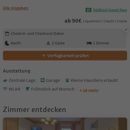
Alle Angaben
Südtirol Guest Pass
ab
90
€
1 Apartment / 1 Nacht / 2 Gäste
Buchungsdetails bearbeiten
Check-in- und Check-out-Daten
Nacht
2
Gäste
1
Zimmer
Verfügbarkeit prüfen
Ausstattung
Zentrale Lage
Garage
Kleine Haustiere erlaubt
WLAN
Frühstück auf Wunsch
+ 16 mehr
Zimmer entdecken