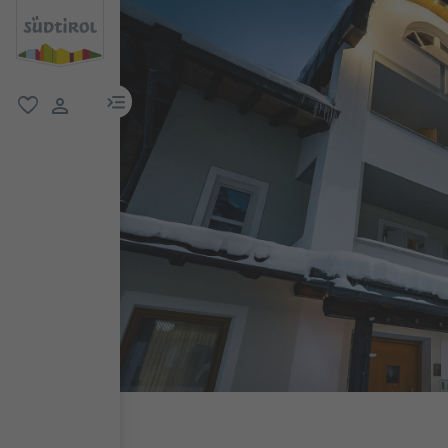
menu link
favorit
user link