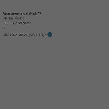
Apartments dalaNat
Str. La Siëia 3
39033 Corvara BZ
IT
CIN: IT021026A1AAVTD7Q8