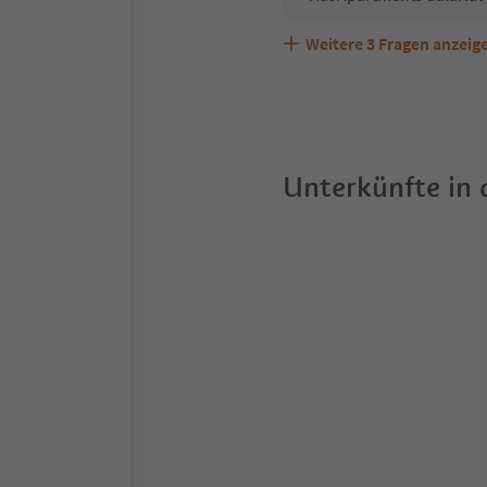
Weitere
3
Fragen anzeig
Sind Haustiere in der U
Welche Services bietet 
Unterkünfte in