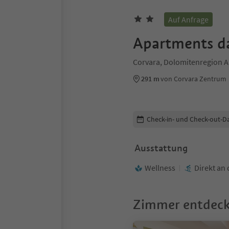
Auf Anfrage
Apartments d
Corvara, Dolomitenregion A
291 m
von Corvara Zentrum
Buchungsdetails bearbeiten
Check-in- und Check-out-D
Ausstattung
Wellness
Direkt an 
Zimmer entdec