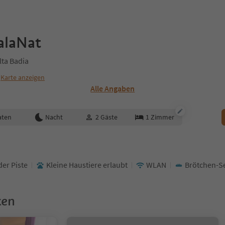
alaNat
lta Badia
Karte anzeigen
Alle Angaben
aten
Nacht
2
Gäste
1
Zimmer
der Piste
Kleine Haustiere erlaubt
WLAN
Brötchen-Se
ken