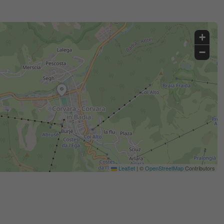
+
−
Leaflet
|
©
OpenStreetMap
Contributors