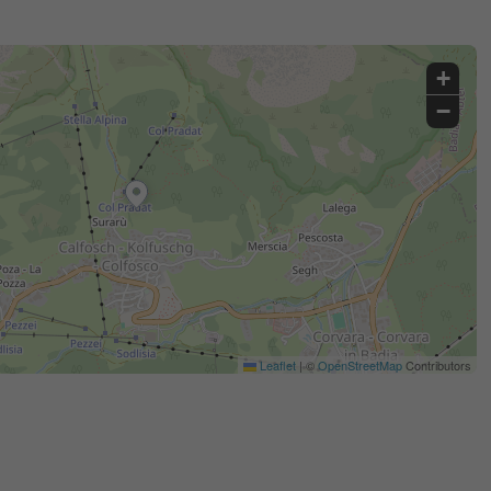
+
−
Leaflet
|
©
OpenStreetMap
Contributors