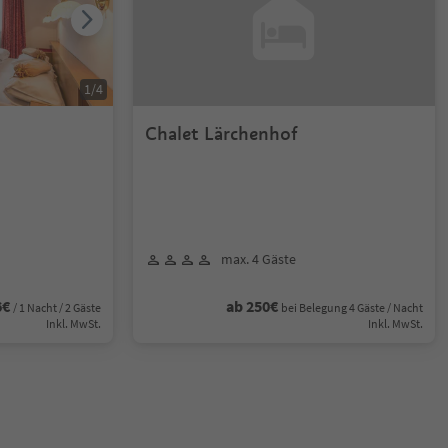
1
/
4
Chalet Lärchenhof
max. 4 Gäste
6€
ab 250€
/ 1 Nacht / 2 Gäste
bei Belegung 4 Gäste / Nacht
Inkl. MwSt.
Inkl. MwSt.