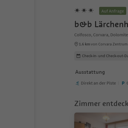
Auf Anfrage
b&b Lärchenh
Colfosco, Corvara, Dolomite
1.6 km
von Corvara Zentrum
Buchungsdetails bearbeiten
Check-in- und Check-out-D
Ausstattung
Direkt an der Piste
Zimmer entdec