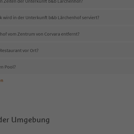
in Zeiten der Unterkunft b&b Lärchenhof?
k wird in der Unterkunft b&b Lärchenhof serviert?
nhof vom Zentrum von Corvara entfernt?
Restaurant vor Ort?
en Pool?
en
nterkunft b&b Lärchenhof erlaubt?
b&b Lärchenhof?
Erhalten die Gäste von b&b Lärchenhof einen Südtirol Guestpass?
 der Umgebung