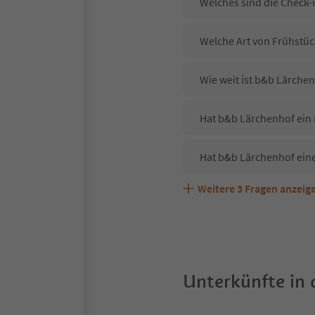
Welches sind die Check-
Welche Art von Frühstüc
Wie weit ist b&b Lärche
Hat b&b Lärchenhof ein 
Hat b&b Lärchenhof ein
Weitere
3
Fragen anzeig
Sind Haustiere in der U
Welche Services bietet 
Unterkünfte in