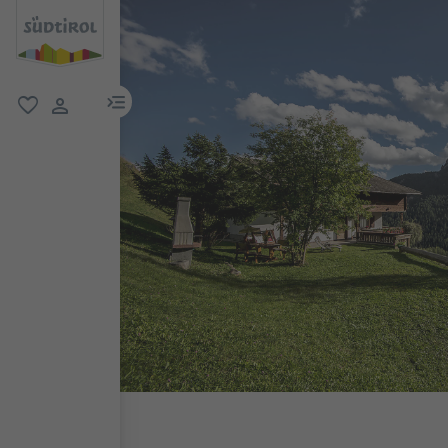
menu link
favorit
user link