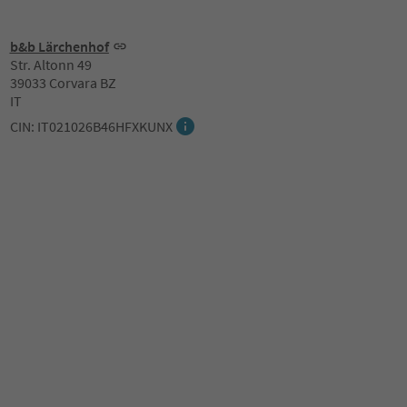
b&b Lärchenhof
Str. Altonn 49
39033 Corvara BZ
IT
CIN: IT021026B46HFXKUNX