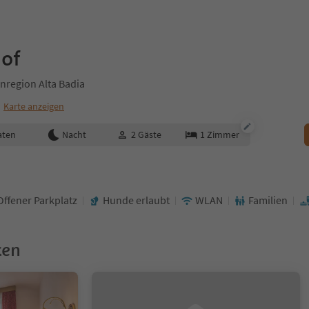
of
nregion Alta Badia
Karte anzeigen
aten
Nacht
2
Gäste
1
Zimmer
Offener Parkplatz
Hunde erlaubt
WLAN
Familien
ken