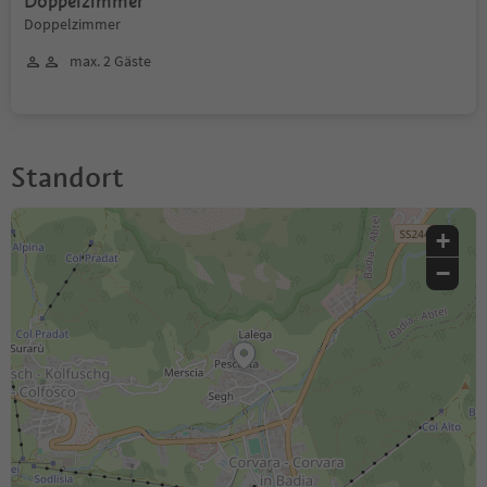
Doppelzimmer
Doppelzimmer
max. 2 Gäste
Standort
+
−