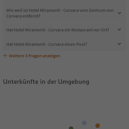
Wie weit ist Hotel Miramonti - Corvara vom Zentrum von
Corvara entfernt?
Hat Hotel Miramonti - Corvara ein Restaurant vor Ort?
Hat Hotel Miramonti - Corvara einen Pool?
Weitere
3
Fragen anzeigen
Sind Haustiere in der Unterkunft Hotel Miramonti -
Erhalten die Gäste von Hotel Miramonti - Corvara einen
Welche Services bietet Hotel Miramonti - Corvara?
Corvara erlaubt?
Südtirol Guestpass?
Unterkünfte in der Umgebung