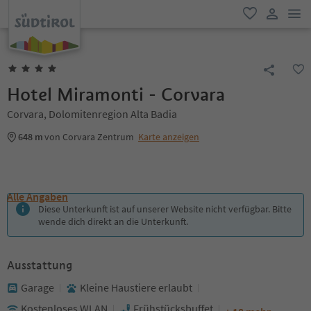
men
favorit
user lin
Hotel Miramonti - Corvara
Corvara, Dolomitenregion Alta Badia
648 m
von Corvara Zentrum
Karte anzeigen
Alle Angaben
Diese Unterkunft ist auf unserer Website nicht verfügbar. Bitte
wende dich direkt an die Unterkunft.
Ausstattung
Garage
Kleine Haustiere erlaubt
Kostenloses WLAN
Frühstücksbuffet