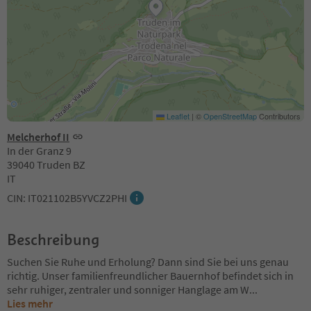
Leaflet
|
©
OpenStreetMap
Contributors
Melcherhof II
In der Granz 9
39040 Truden BZ
IT
CIN: IT021102B5YVCZ2PHI
Beschreibung
Suchen Sie Ruhe und Erholung? Dann sind Sie bei uns genau
richtig. Unser familienfreundlicher Bauernhof befindet sich in
sehr ruhiger, zentraler und sonniger Hanglage am W
...
Lies mehr