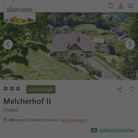
men
favorit
user lin
1
/
7
Auf Anfrage
Melcherhof II
Truden
308 m
von Truden Zentrum
Karte anzeigen
Südtirol Guest Pass