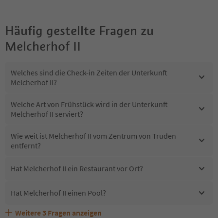
Häufig gestellte Fragen zu
Melcherhof II
Welches sind die Check-in Zeiten der Unterkunft
Melcherhof II?
Welche Art von Frühstück wird in der Unterkunft
Melcherhof II serviert?
Wie weit ist Melcherhof II vom Zentrum von Truden
entfernt?
Hat Melcherhof II ein Restaurant vor Ort?
Hat Melcherhof II einen Pool?
Weitere
3
Fragen anzeigen
Erhalten die Gäste von Melcherhof II einen Südtirol
Sind Haustiere in der Unterkunft Melcherhof II erlaubt?
Welche Services bietet Melcherhof II?