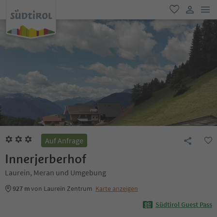
men
favorit
user lin
Auf Anfrage
Innerjerberhof
Laurein, Meran und Umgebung
927 m
von Laurein Zentrum
Karte anzeigen
Südtirol Guest Pass