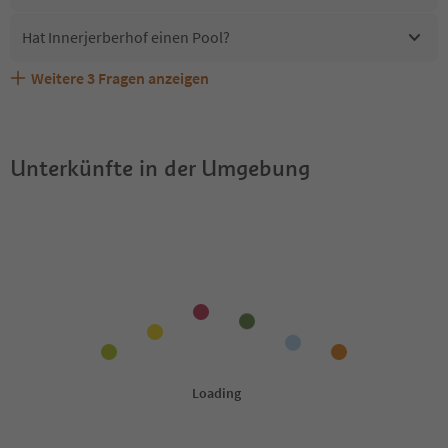
Hat Innerjerberhof einen Pool?
Weitere
3
Fragen anzeigen
Erhalten die Gäste von Innerjerberhof einen Südtirol
Sind Haustiere in der Unterkunft Innerjerberhof erlaubt?
Welche Services bietet Innerjerberhof?
Guestpass?
Unterkünfte in der Umgebung