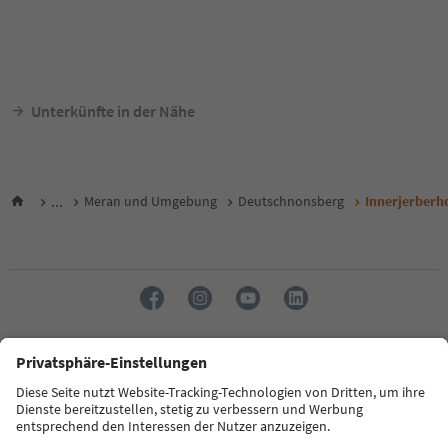
Unterkünfte in der Nähe
...
Meran und Umgebung
Deutschnonsberg
Innerjerberh
Sprache: Deutsch
FAQ
Kontakt
Presse
MICE
Datenschutzerklärung
AGB
Impressum
Cookie Policy
Film commission
Über uns