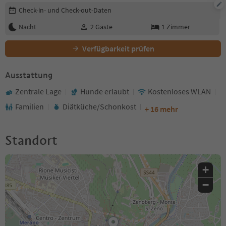
Buchungsdetails bearbeiten
Check-in- und Check-out-Daten
Nacht
2
Gäste
1
Zimmer
Verfügbarkeit prüfen
Ausstattung
Zentrale Lage
Hunde erlaubt
Kostenloses WLAN
Familien
Diätküche/Schonkost
+ 16 mehr
Standort
+
−