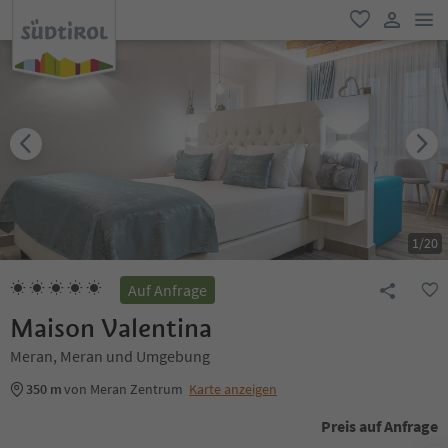
men
favorit
user lin
1
/
20
Auf Anfrage
Maison Valentina
Meran, Meran und Umgebung
350 m
von Meran Zentrum
Karte anzeigen
Preis auf Anfrage