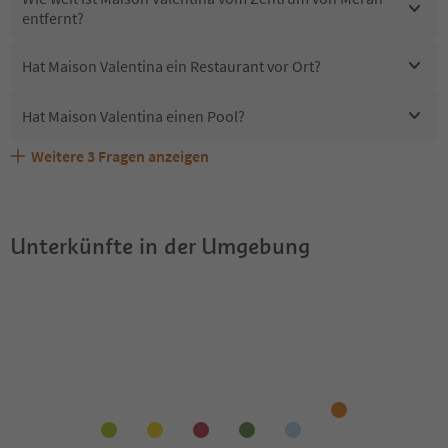
entfernt?
Hat Maison Valentina ein Restaurant vor Ort?
Hat Maison Valentina einen Pool?
Weitere
3
Fragen anzeigen
Sind Haustiere in der Unterkunft Maison Valentina
Erhalten die Gäste von Maison Valentina einen Südtirol
Welche Services bietet Maison Valentina?
erlaubt?
Guestpass?
Unterkünfte in der Umgebung