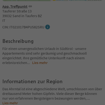
App. Treffpunkt
Tauferer Straße 13
39032 Sand in Taufers BZ
IT
CIN: IT021017B4PU582SRU
Beschreibung
Für einen unvergesslichen Urlaub in Südtirol - unsere
Appartements sind sehr geräumig und geschmackvoll
eingerichtet. Ihre gemütliche Unterkunft nach einem
erlebnisreichen
...
Lies mehr
Informationen zur Region
Das Ahrntal ist eine abgeschiedene Welt, umschlossen von über
dreitausend Meter hohen Gipfeln. Viele dieser Berge können
nur von erfahrenen Bergsteigern bezwungen werden,
...
Lies mehr