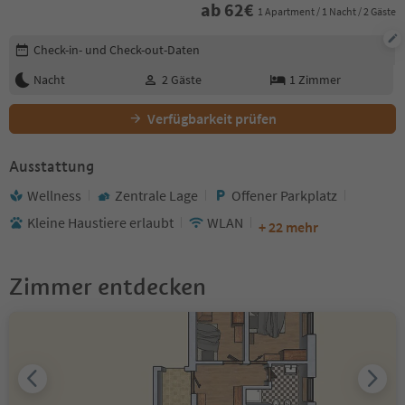
ab
62
€
1 Apartment / 1 Nacht / 2 Gäste
Buchungsdetails bearbeiten
Check-in- und Check-out-Daten
Nacht
2
Gäste
1
Zimmer
Verfügbarkeit prüfen
Ausstattung
Wellness
Zentrale Lage
Offener Parkplatz
Kleine Haustiere erlaubt
WLAN
+ 22 mehr
Zimmer entdecken