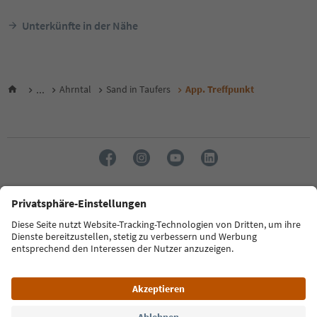
Unterkünfte in der Nähe
...
Ahrntal
Sand in Taufers
App. Treffpunkt
Sprache: Deutsch
FAQ
Kontakt
Presse
MICE
Datenschutzerklärung
AGB
Impressum
Cookie Policy
Film commission
Über uns
Zugänglichkeitserklärung
Südtirol B2B