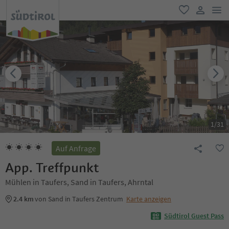
men
favorit
user lin
1
/
31
Auf Anfrage
App. Treffpunkt
Mühlen in Taufers, Sand in Taufers, Ahrntal
2.4 km
von Sand in Taufers Zentrum
Karte anzeigen
Südtirol Guest Pass