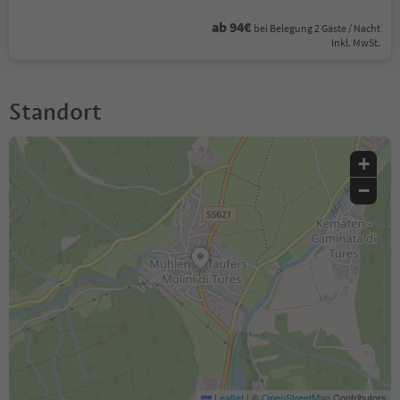
ab 94€
bei Belegung 2 Gäste / Nacht
Inkl. MwSt.
Standort
+
−
Leaflet
|
©
OpenStreetMap
Contributors