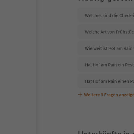
Welches sind die Check-
Welche Art von Frühstück
Wie weit ist Hof am Rai
Hat Hof am Rain ein Rest
Hat Hof am Rain einen P
Weitere
3
Fragen anzeig
Sind Haustiere in der Un
Welche Services bietet 