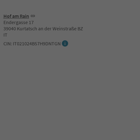
Hof am Rain
Endergasse 17
39040 Kurtatsch an der Weinstraße BZ
IT
CIN: IT021024B57H9DNTGN