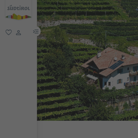
menu link
favorit
user link