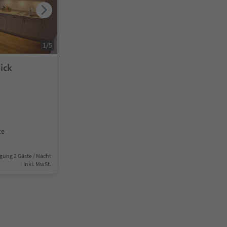
1
/
5
ick
te
gung 2 Gäste / Nacht
Inkl. MwSt.