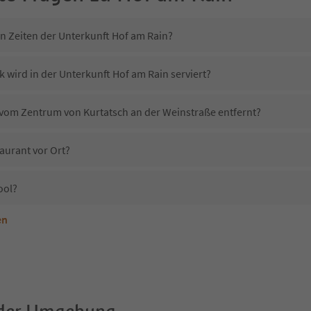
in Zeiten der Unterkunft Hof am Rain?
 wird in der Unterkunft Hof am Rain serviert?
n vom Zentrum von Kurtatsch an der Weinstraße entfernt?
aurant vor Ort?
ool?
en
terkunft Hof am Rain erlaubt?
Hof am Rain?
Erhalten die Gäste von Hof am Rain einen Südtirol Guestpass?