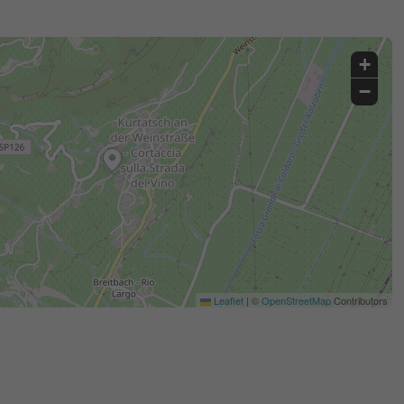
+
−
Leaflet
|
©
OpenStreetMap
Contributors