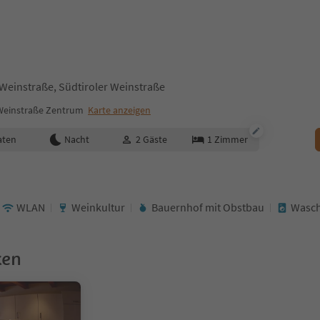
 Weinstraße, Südtiroler Weinstraße
 Weinstraße Zentrum
Karte anzeigen
aten
Nacht
2
Gäste
1
Zimmer
WLAN
Weinkultur
Bauernhof mit Obstbau
Wasc
ken