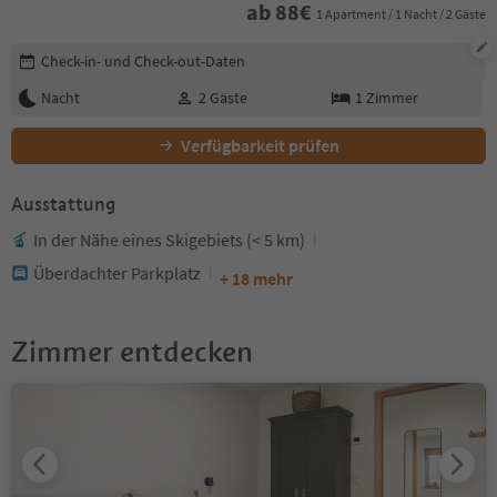
ab
88
€
1 Apartment / 1 Nacht / 2 Gäste
Buchungsdetails bearbeiten
Check-in- und Check-out-Daten
Nacht
2
Gäste
1
Zimmer
Verfügbarkeit prüfen
Ausstattung
In der Nähe eines Skigebiets (< 5 km)
Überdachter Parkplatz
+ 18 mehr
Zimmer entdecken