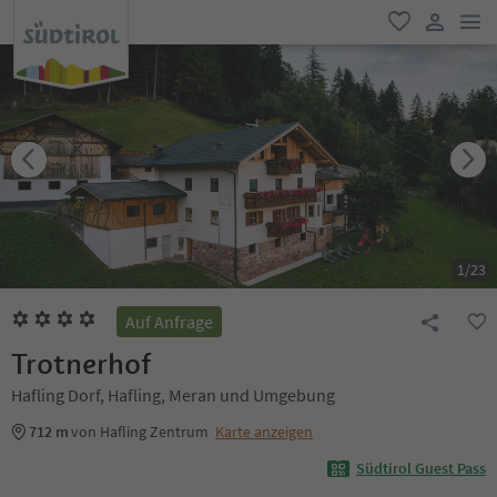
men
favorit
user lin
1
/
23
Auf Anfrage
Trotnerhof
Hafling Dorf, Hafling, Meran und Umgebung
712 m
von Hafling Zentrum
Karte anzeigen
Südtirol Guest Pass