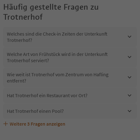
Häufig gestellte Fragen zu
Trotnerhof
Welches sind die Check-in Zeiten der Unterkunft
Trotnerhof?
Welche Art von Frühstück wird in der Unterkunft
Trotnerhof serviert?
Wie weit ist Trotnerhof vom Zentrum von Hafling
entfernt?
Hat Trotnerhof ein Restaurant vor Ort?
Hat Trotnerhof einen Pool?
Weitere
3
Fragen anzeigen
Erhalten die Gäste von Trotnerhof einen Südtirol
Sind Haustiere in der Unterkunft Trotnerhof erlaubt?
Welche Services bietet Trotnerhof?
Guestpass?