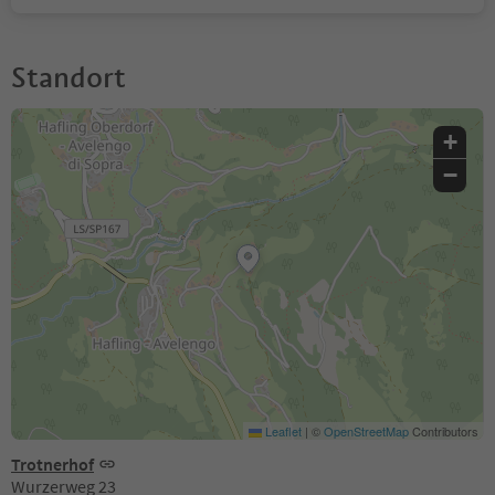
Standort
+
−
Leaflet
|
©
OpenStreetMap
Contributors
Trotnerhof
Wurzerweg 23