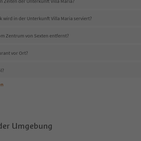
n Zeiten der Unterkunft Villa Maria?
 wird in der Unterkunft Villa Maria serviert?
 vom Zentrum von Sexten entfernt?
urant vor Ort?
l?
en
terkunft Villa Maria erlaubt?
lla Maria?
Erhalten die Gäste von Villa Maria einen Südtirol Guestpass?
 der Umgebung