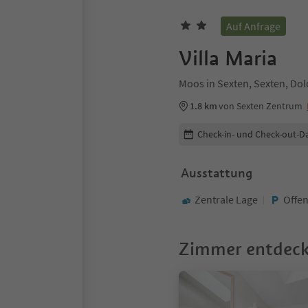
Auf Anfrage
Villa Maria
Moos in Sexten, Sexten, Do
1.8 km
von Sexten Zentrum
Buchungsdetails bearbeiten
Check-in- und Check-out-D
Ausstattung
Zentrale Lage
Offen
Zimmer entdec