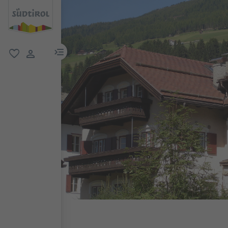
menu link
favorit
user link