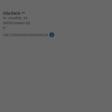
Villa Maria
St. Josefstr. 14
39030 Sexten BZ
IT
CIN: IT021092A1DIDOOGCA