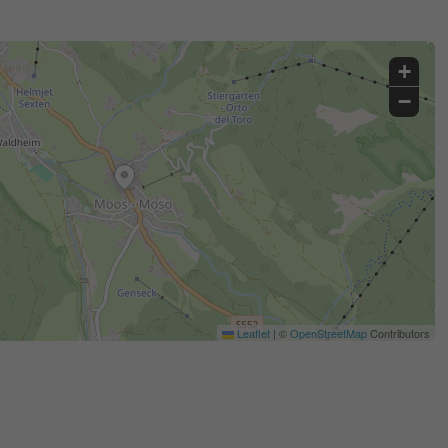
+
−
Leaflet
|
©
OpenStreetMap
Contributors