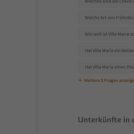
Welches sind die Check-i
Welche Art von Frühstück
Wie weit ist Villa Maria
Hat Villa Maria ein Resta
Hat Villa Maria einen Poo
Weitere
3
Fragen anzeig
Sind Haustiere in der Un
Welche Services bietet Vi
Unterkünfte in